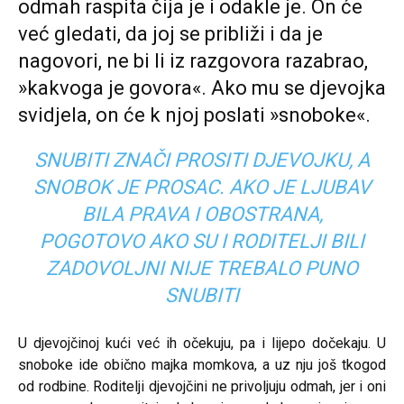
odmah raspita čija je i odakle je. On će
već gledati, da joj se približi i da je
nagovori, ne bi li iz razgovora razabrao,
»kakvoga je govora«. Ako mu se djevojka
svidjela, on će k njoj poslati »snoboke«.
SNUBITI ZNAČI PROSITI DJEVOJKU, A
SNOBOK JE PROSAC. AKO JE LJUBAV
BILA PRAVA I OBOSTRANA,
POGOTOVO AKO SU I RODITELJI BILI
ZADOVOLJNI NIJE TREBALO PUNO
SNUBITI
U djevojčinoj kući već ih očekuju, pa i lijepo dočekaju. U
snoboke ide obično majka momkova, a uz nju još tkogod
od rodbine. Roditelji djevojčini ne privoljuju odmah, jer i oni