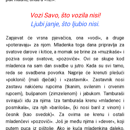
Vozi Savo, što vozila nisi!
Ljubi janje, što ljubio nisi.
Zapjevat će vrsna pjevačica, ona »vodi«, a druge
»poteravaju« za njom. Mladenka toga dana pripravlja za
svatove darove i kitice, a momak se brine za »muzikaše« i
poziva svoje svatove, »pozoviče«. Ovi se skupe kod
mladenca na sam dan svadbe u jutro. Kada su svi tamo,
reda se svadbena povorka. Najprije će krenuti plešući
»poklonič (mali dječak) i »zastavnik«. Zastavnik nosi
zastavu nakićenu rupcima (tkanim, svilenim i crvenim
rupcem), bušpanom (zimzelenom) i jabukom. Tamburaši
svirajući idu za njima. Iza tamburaša krenu »mladenec i
posmikala«, iza njih »bariloša«, (ki nosi baril z vinom) i
česnik (kao svedok)«. Za ovima se krenu i ostali
mladenčevi »pozoviči«. Još je među njima i »dever«, koji
putem puca iz pištolje. Ako je kuća mladenkina daleko,