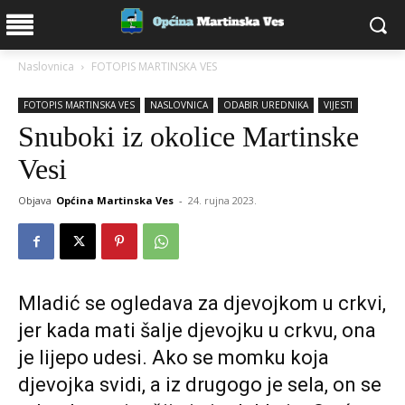
Naslovnica
FOTOPIS MARTINSKA VES
FOTOPIS MARTINSKA VES
NASLOVNICA
ODABIR UREDNIKA
VIJESTI
Snuboki iz okolice Martinske
Vesi
Objava
Općina Martinska Ves
-
24. rujna 2023.
Mladić se ogledava za djevojkom u crkvi,
jer kada mati šalje djevojku u crkvu, ona
je lijepo udesi. Ako se momku koja
djevojka svidi, a iz drugogo je sela, on se