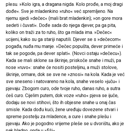
plesu. »Kolo igra, a dragana nigda. Kolo prođe, a moj dragi
dođe«. Sve je mladenkino »ruho« već spremljeno. Na
njemu sjedi »dečec« (mali brat mladenkin); »on gore mora
sedeti i čuvati«. Dođe sada do njega djever, pa ga pita,
koliko on traži za to ruho, što ga mlada ima. »Dečec«
ucijeni, kako su ga stariji naputili. Djever se s »dečecom«
pogađa, nuđa mu manje. »Dečec popušta, dever primeće i
tak se pogode, pa dever splati«. (Novci ostaju »dečecu«).
Kada se mali sklone sa škrinje, priskoče snahe i muži, pa
nose »ruvo«: snahe će nositi posteljinu, a muži stolove,
škrinje, ormare, dok se sve ne »znosi« na kola. Kada je već
sve sneseno i natovareno na kola, snahe veselo »juču« i
pjevaju: Zbogom curo, ode tvoje ruho, danas ruho, a sutra
ćeš curo. Cijelim putem, dok voze »ruho« pjeva se ijuče,
dodaju se novi stihovi, što ih objesne snahe u onaj čas
smisle. Kada dođu kući, žene uređuju dovezene stvari i
spreme postelju za mladence, a cure i snahe plešu i
pjevaju. Ako je pogodno vrijeme pleše se u dvorištu, ako je
pak hladno, onda u »fiži«.