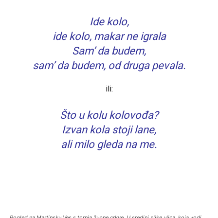
Ide kolo,
ide kolo, makar ne igrala
Sam’ da budem,
sam’ da budem, od druga pevala.
ili:
Što u kolu kolovođa?
Izvan kola stoji lane,
ali milo gleda na me.
Pogled na Martinsku Ves s tornja župne crkve. U sredini slike ulica, koja vodi