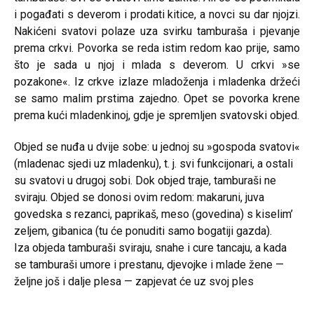
i pogađati s deverom i prodati kitice, a novci su dar njojzi.
Nakićeni svatovi polaze uza svirku tamburaša i pjevanje
prema crkvi. Povorka se reda istim redom kao prije, samo
što je sada u njoj i mlada s deverom. U crkvi »se
pozakone«. Iz crkve izlaze mladoženja i mladenka držeći
se samo malim prstima zajedno. Opet se povorka krene
prema kući mladenkinoj, gdje je spremljen svatovski objed.
Objed se nuđa u dvije sobe: u jednoj su »gospoda svatovi«
(mladenac sjedi uz mladenku), t. j. svi funkcijonari, a ostali
su svatovi u drugoj sobi. Dok objed traje, tamburaši ne
sviraju. Objed se donosi ovim redom: makaruni, juva
govedska s rezanci, paprikaš, meso (govedina) s kiselim’
zeljem, gibanica (tu će ponuditi samo bogatiji gazda).
Iza objeda tamburaši sviraju, snahe i cure tancaju, a kada
se tamburaši umore i prestanu, djevojke i mlade žene —
željne još i dalje plesa — zapjevat će uz svoj ples