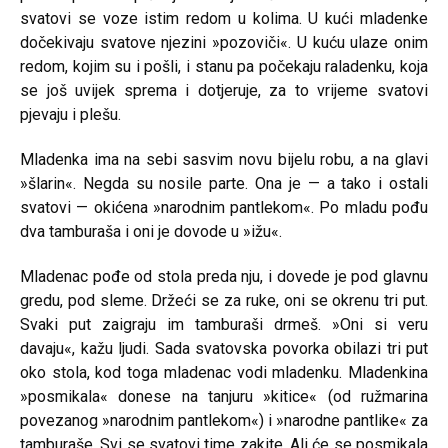
svatovi se voze istim redom u kolima. U kući mladenke
dočekivaju svatove njezini »pozoviči«. U kuću ulaze onim
redom, kojim su i pošli, i stanu pa počekaju raladenku, koja
se još uvijek sprema i dotjeruje, za to vrijeme svatovi
pjevaju i plešu.
Mladenka ima na sebi sasvim novu bijelu robu, a na glavi
»šlarin«. Negda su nosile parte. Ona je — a tako i ostali
svatovi — okićena »narodnim pantlekom«. Po mladu pođu
dva tamburaša i oni je dovode u »ižu«.
Mladenac pođe od stola preda nju, i dovede je pod glavnu
gredu, pod sleme. Držeći se za ruke, oni se okrenu tri put.
Svaki put zaigraju im tamburaši drmeš. »Oni si veru
davaju«, kažu ljudi. Sada svatovska povorka obilazi tri put
oko stola, kod toga mladenac vodi mladenku. Mladenkina
»posmikala« donese na tanjuru »kitice« (od ružmarina
povezanog »narodnim pantlekom«) i »narodne pantlike« za
tamburaše. Svi se svatovi time zakite. Ali će se posmikala