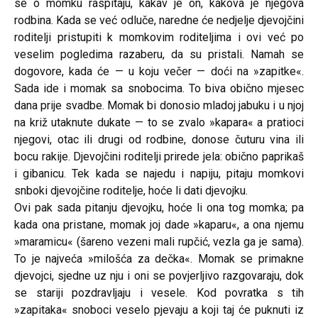
se o momku raspitaju, kakav je on, kakova je njegova
rodbina. Kada se već odluče, naredne će nedjelje djevojčini
roditelji pristupiti k momkovim roditeljima i ovi već po
veselim pogledima razaberu, da su pristali. Namah se
dogovore, kada će — u koju večer — doći na »zapitke«.
Sada ide i momak sa snobocima. To biva obično mjesec
dana prije svadbe. Momak bi donosio mladoj jabuku i u njoj
na križ utaknute dukate — to se zvalo »kapara« a pratioci
njegovi, otac ili drugi od rodbine, donose čuturu vina ili
bocu rakije. Djevojčini roditelji prirede jela: obično paprikaš
i gibanicu.
Tek kada se najedu i napiju, pitaju momkovi
snboki djevojčine roditelje, hoće li dati djevojku.
Ovi pak sada pitanju djevojku, hoće li ona tog momka; pa
kada ona pristane, momak joj dade »kaparu«, a ona njemu
»maramicu« (šareno vezeni mali rupčić, vezla ga je sama).
To je najveća »milošća za dečka«. Momak se primakne
djevojci, sjedne uz nju i oni se povjerljivo razgovaraju, dok
se stariji pozdravljaju i vesele. Kod povratka s tih
»zapitaka« snoboci veselo pjevaju a koji taj će puknuti iz