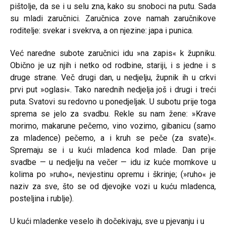
pištolje, da se i u selu zna, kako su snoboci na putu. Sada
su mladi zaručnici. Zaručnica zove namah zaručnikove
roditelje: svekar i svekrva, a on njezine: japa i punica.
Već naredne subote zaručnici idu »na zapis« k župniku.
Obično je uz njih i netko od rodbine, stariji, i s jedne i s
druge strane. Več drugi dan, u nedjelju, župnik ih u crkvi
prvi put »oglasi«. Tako narednih nedjelja još i drugi i treći
puta. Svatovi su redovno u ponedjeljak. U subotu prije toga
sprema se jelo za svadbu. Rekle su nam žene: »Krave
morimo, makarune pečemo, vino vozimo, gibanicu (samo
za mladence) pečemo, a i kruh se peče (za svate)«.
Spremaju se i u kući mladenca kod mlade. Dan prije
svadbe — u nedjelju na večer — idu iz kuće momkove u
kolima po »ruho«, nevjestinu opremu i škrinje; (»ruho« je
naziv za sve, što se od djevojke vozi u kuću mladenca,
posteljina i rublje).
U kući mladenke veselo ih dočekivaju, sve u pjevanju i u