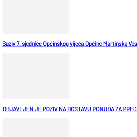
Saziv 7. sjednice Općinskog vijeća Općine Martinska Ves
OBJAVLJEN JE POZIV NA DOSTAVU PONUDA ZA PREDMET NA