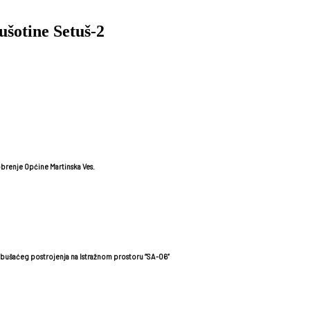
šotine Setuš-2
obrenje Općine Martinska Ves.
j bušaćeg postrojenja na Istražnom prostoru “SA-06”