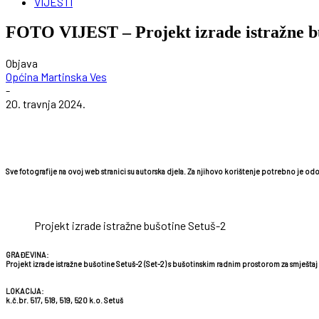
VIJESTI
FOTO VIJEST – Projekt izrade istražne bu
Objava
Općina Martinska Ves
-
20. travnja 2024.
Sve fotografije na ovoj web stranici su autorska djela. Za njihovo korištenje potrebno je od
Projekt izrade istražne bušotine Setuš-2
GRAĐEVINA:
Projekt izrade istražne bušotine Setuš-2 (Set-2) s bušotinskim radnim prostorom za smješta
LOKACIJA:
k.č.br. 517, 518, 519, 520 k.o. Setuš