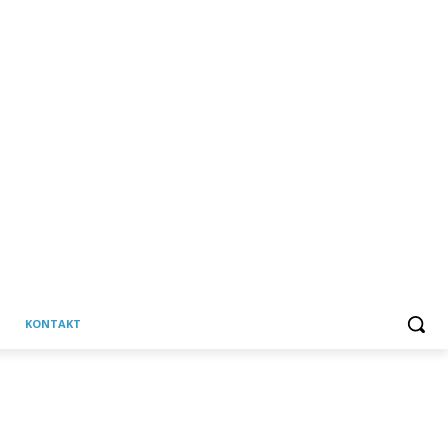
KONTAKT
C
Petak, 7 kolovoza, 2026
31.8
Martinska Ves