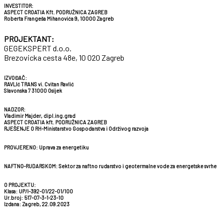
INVESTITOR:
ASPECT CROATIA Kft. PODRUŽNICA ZAGREB
Roberta Frangeša Mihanovića 9, 10000 Zagreb
PROJEKTANT:
GEGEKSPERT d.o.o.
Brezovicka cesta 48e, 10 020 Zagreb
IZVOĐAČ:
RAVLIć TRANS vi. Cvitan Ravlić
Slavonska 7 31000 Osijek
NADZOR:
Vladimir Majder, dipl.ing.grad
ASPECT CROATIA kft. PODRUŽNICA ZAGREB
RJEŠENJE O RH-Ministarstvo Gospodarstva i Održivog razvoja
PROVJERENO:
Uprava za energetiku
NAFTNO-RUDARSKOM:
Sektor za naftno rudarstvo i geotermalne vode za energetske svrhe
O PROJEKTU:
Klasa: UP/I-392-01/22-01/100
Ur.broj: 517-07-3-1-23-10
Izdana: Zagreb, 22.09.2023