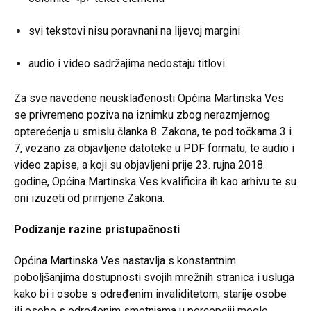
svi tekstovi nisu poravnani na lijevoj margini
audio i video sadržajima nedostaju titlovi.
Za sve navedene neusklađenosti Općina Martinska Ves
se privremeno poziva na iznimku zbog nerazmjernog
opterećenja u smislu članka 8. Zakona, te pod točkama 3 i
7, vezano za objavljene datoteke u PDF formatu, te audio i
video zapise, a koji su objavljeni prije 23. rujna 2018.
godine, Općina Martinska Ves kvalificira ih kao arhivu te su
oni izuzeti od primjene Zakona.
Podizanje razine pristupačnosti
Općina Martinska Ves nastavlja s konstantnim
poboljšanjima dostupnosti svojih mrežnih stranica i usluga
kako bi i osobe s određenim invaliditetom, starije osobe
ili osobe s određenim smetnjama u percepciji mogle