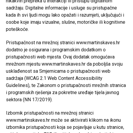
nikakvih prepreka u interakciji ili pristupu digitalnom
sadržaju. Digitalne informacije i usluge su pristupačne
kada ih svi ljudi mogu lako opažati i razumjeti, uključujući i
osobe koje imaju vizualne, slušne, motoričke ili kognitivne
poteškoće.
Pristupačnost na mrežnoj stranici www.martinskaves.hr
dodatno je osigurana i programskim dodatkom o
pristupačnosti web mjesta. Ovaj dodatak omogućava
mrežnom mjestu www.martinskaves.hr da poboljša svoju
usklađenost sa Smjernicama o pristupačnosti web
sadržaja (WCAG 2.1 Web Content Accessibility
Guidelines), te Zakonom o pristupačnosti mrežnih stranica
i programskih rješenja za pokretne uređaje tijela javnog
sektora (NN 17/2019).
Izbornik pristupačnosti na mrežnoj stranici
www.martinskaves.hr može se aktivirati klikom na ikonu
izbornika pristupačnosti koja se pojavljuje u kutu stranice,