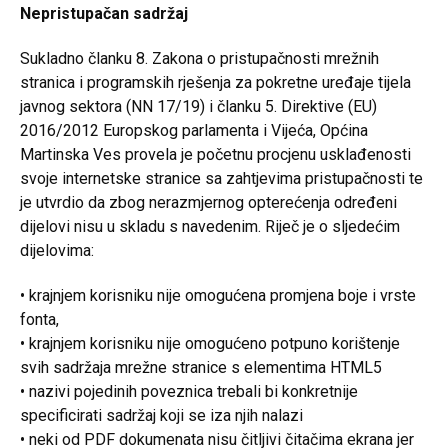
Nepristupačan sadržaj
Sukladno članku 8. Zakona o pristupačnosti mrežnih
stranica i programskih rješenja za pokretne uređaje tijela
javnog sektora (NN 17/19) i članku 5. Direktive (EU)
2016/2012 Europskog parlamenta i Vijeća, Općina
Martinska Ves provela je početnu procjenu usklađenosti
svoje internetske stranice sa zahtjevima pristupačnosti te
je utvrdio da zbog nerazmjernog opterećenja određeni
dijelovi nisu u skladu s navedenim. Riječ je o sljedećim
dijelovima:
• krajnjem korisniku nije omogućena promjena boje i vrste
fonta,
• krajnjem korisniku nije omogućeno potpuno korištenje
svih sadržaja mrežne stranice s elementima HTML5
• nazivi pojedinih poveznica trebali bi konkretnije
specificirati sadržaj koji se iza njih nalazi
• neki od PDF dokumenata nisu čitljivi čitačima ekrana jer