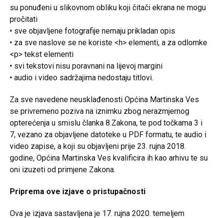
su ponuđeni u slikovnom obliku koji čitači ekrana ne mogu
pročitati
• sve objavljene fotografije nemaju prikladan opis
• za sve naslove se ne koriste <h> elementi, a za odlomke
<p> tekst elementi
• svi tekstovi nisu poravnani na lijevoj margini
• audio i video sadržajima nedostaju titlovi.
Za sve navedene neusklađenosti Općina Martinska Ves
se privremeno poziva na iznimku zbog nerazmjernog
opterećenja u smislu članka 8.Zakona, te pod točkama 3 i
7, vezano za objavljene datoteke u PDF formatu, te audio i
video zapise, a koji su objavljeni prije 23. rujna 2018.
godine, Općina Martinska Ves kvalificira ih kao arhivu te su
oni izuzeti od primjene Zakona.
Priprema ove izjave o pristupačnosti
Ova je izjava sastavljena je 17. rujna 2020. temeljem