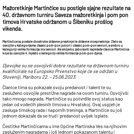
Mažoretkinje Martinčice su postigle sjajne rezultate na
40. državnom turniru Saveza mažoretkinja i pom pon
timova Hrvatske održanom u Šibeniku prošlog
vikenda.
Martinčice su postale dvostruke državne prvakinje te državne viceprvakinje. Zlato su
osvojile u kategorijama classic pom-pon juniori i classic pom-pon seniori, a srebro u
kategoriji velika formacija mix seniori. Ne smijemo zaboraviti najmlađe članice Martinčica
koje su osvojile 4. mjesto u kategoriji velika formacija pom-pon djeca.
Djevojke su se osvojivši dobre rezultate na državnom turniru
kvalificirale na Europsko Prvenstvo koje će se održati u
Sloveniji, Mariboru 22. – 25.06.2023.
Članice tima su pokazale svoju predanost i talent te su
zasluženo osvojile prestižne nagrade na ovom turniru. Osvojivši
tako mnogo nagrada, Martinčice su potvrdile svoj status kao
jedan od vodećih plesnih timova u Hrvatskoj. Ovaj uspjeh je
zasluga timskog rada i napornih treninga, a Martinčice su još
jednom dokazale da se trud i predanost uvijek isplate.
Čestitke Martinčicama u ime Općine Martinska Ves na njihovim
zasluženim nagradama i još jednom pokazanom talentu i