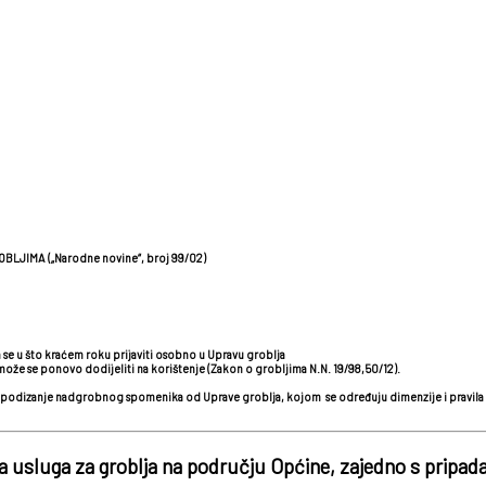
LJIMA („Narodne novine“, broj 99/02)
 se u što kraćem roku prijaviti osobno u Upravu groblja
ože se ponovo dodijeliti na korištenje (Zakon o grobljima N.N. 19/98,50/12).
lu za podizanje nadgrobnog spomenika od Uprave groblja, kojom se određuju dimenzije i pravil
ena usluga za groblja na području Općine, zajedno s pripa