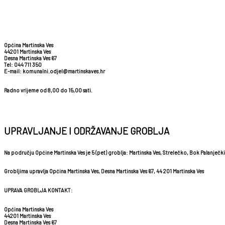
Općina Martinska Ves
44201 Martinska Ves
Desna Martinska Ves 67
Tel: 044 711 350
E-mail: komunalni.odjel@martinskaves.hr
Radno vrijeme od 8,00 do 15,00 sati.
UPRAVLJANJE I ODRŽAVANJE GROBLJA
Na području Općine Martinska Ves je 5 (pet) groblja: Martinska Ves, Strelečko, Bok Palanječki
Grobljima upravlja Općina Martinska Ves, Desna Martinska Ves 67, 44 201 Martinska Ves
UPRAVA GROBLJA KONTAKT:
Općina Martinska Ves
44201 Martinska Ves
Desna Martinska Ves 67