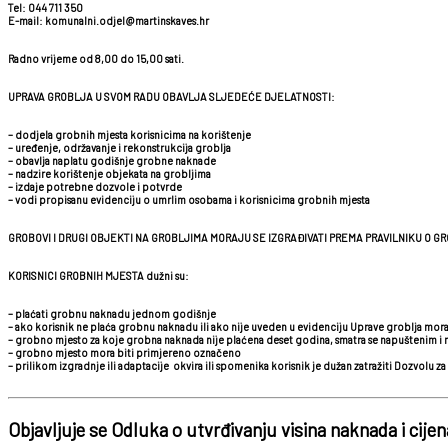
Tel: 044 711 350
E-mail: komunalni.odjel@martinskaves.hr
Radno vrijeme od 8,00 do 15,00 sati.
UPRAVA GROBLJA U SVOM RADU OBAVLJA SLJEDEĆE DJELATNOSTI:
– dodjela grobnih mjesta korisnicima na korištenje
– uređenje, održavanje i rekonstrukcija groblja
– obavlja naplatu godišnje grobne naknade
– nadzire korištenje objekata na grobljima
– izdaje potrebne dozvole i potvrde
– vodi propisanu evidenciju o umrlim osobama i korisnicima grobnih mjesta
GROBOVI I DRUGI OBJEKTI NA GROBLJIMA MORAJU SE IZGRAĐIVATI PREMA PRAVILNIKU O GROB
KORISNICI GROBNIH MJESTA dužni su:
– plaćati grobnu naknadu jednom godišnje
– ako korisnik ne plaća grobnu naknadu ili ako nije uveden u evidenciju Uprave groblja mora
– grobno mjesto za koje grobna naknada nije plaćena deset godina, smatra se napuštenim i m
– grobno mjesto mora biti primjereno označeno
– prilikom izgradnje ili adaptacije okvira ili spomenika korisnik je dužan zatražiti Dozvo
Objavljuje se Odluka o utvrđivanju visina naknada i cij