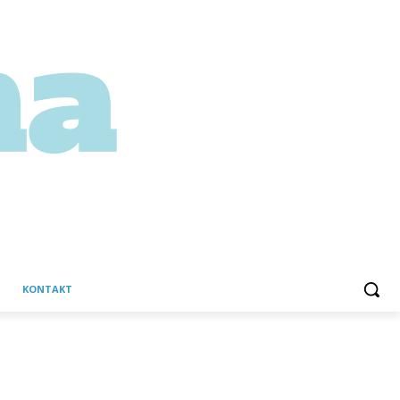
KONTAKT
C
Petak, 7 kolovoza, 2026
32.7
Martinska Ves