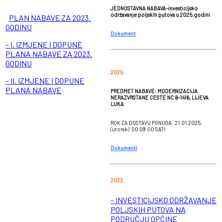
JEDNOSTAVNA NABAVA-investicijsko
održavanje poljskih putova u 2025.godini
–
PLAN NABAVE ZA 2023.
GODINU
Dokument
– I. IZMJENE I DOPUNE
PLANA NABAVE ZA 2023.
GODINU
2025.
– II. IZMJENE I DOPUNE
PLANA NABAVE
PREDMET NABAVE: MODERNIZACIJA
NERAZVRSTANE CESTE NC 6-1416, LIJEVA
LUKA
ROK ZA DOSTAVU PONUDA: 21.01.2025.
(utorak) DO 09.00 SATI
Dokumenti
2023.
– INVESTICIJSKO ODRŽAVANJE
POLJSKIH PUTOVA NA
PODRUČJU OPĆINE