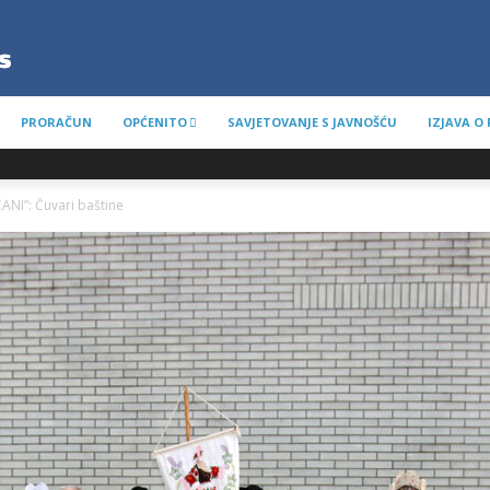
PRORAČUN
OPĆENITO
SAVJETOVANJE S JAVNOŠĆU
IZJAVA O
ANI”: Čuvari baštine