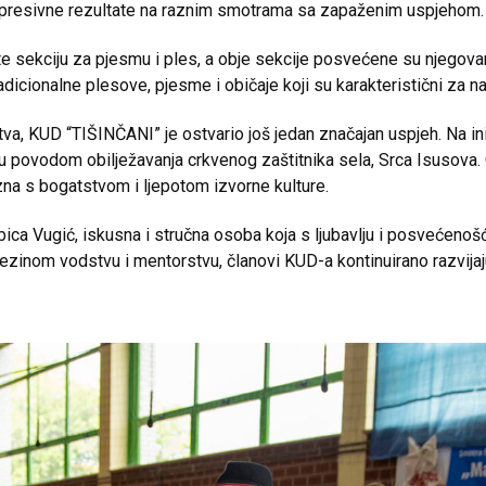
mpresivne rezultate na raznim smotrama sa zapaženim uspjehom.
u te sekciju za pjesmu i ples, a obje sekcije posvećene su njegov
dicionalne plesove, pjesme i običaje koji su karakteristični za naš
va, KUD “TIŠINČANI” je ostvario još jedan značajan uspjeh. Na ini
lu povodom obilježavanja crkvenog zaštitnika sela, Srca Isusova. 
zna s bogatstvom i ljepotom izvorne kulture.
ica Vugić, iskusna i stručna osoba koja s ljubavlju i posvećenošću
njezinom vodstvu i mentorstvu, članovi KUD-a kontinuirano razvija