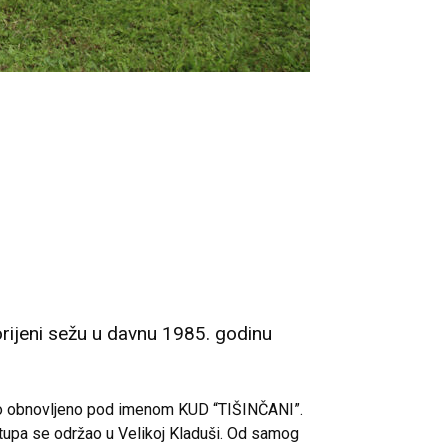
rijeni sežu u davnu 1985. godinu
vno obnovljeno pod imenom KUD “TIŠINČANI”.
stupa se održao u Velikoj Kladuši. Od samog