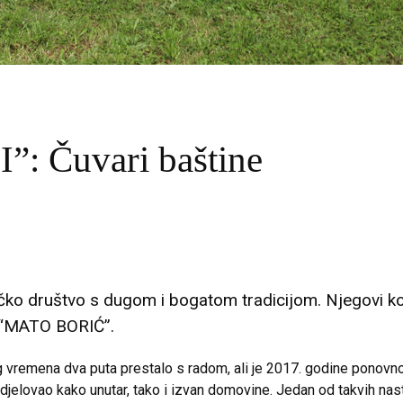
: Čuvari baštine
čko društvo s dugom i bogatom tradicijom. Njegovi ko
 “MATO BORIĆ”.
g vremena dva puta prestalo s radom, ali je 2017. godine pono
 djelovao kako unutar, tako i izvan domovine. Jedan od takvih na