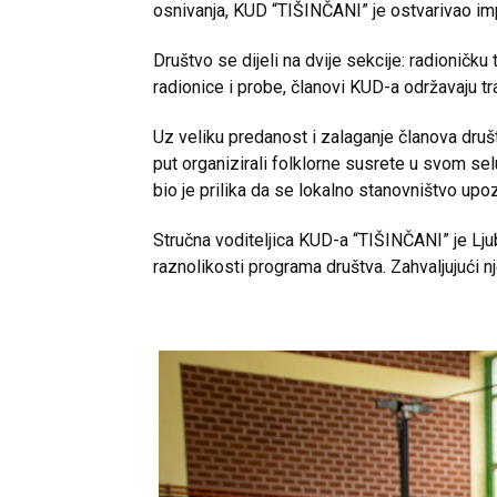
osnivanja, KUD “TIŠINČANI” je ostvarivao i
Društvo se dijeli na dvije sekcije: radioničk
radionice i probe, članovi KUD-a održavaju tra
Uz veliku predanost i zalaganje članova društ
put organizirali folklorne susrete u svom se
bio je prilika da se lokalno stanovništvo upo
Stručna voditeljica KUD-a “TIŠINČANI” je Ljub
raznolikosti programa društva. Zahvaljujući 