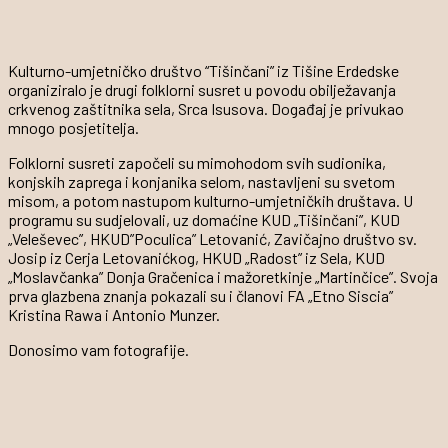
Kulturno-umjetničko društvo “Tišinčani” iz Tišine Erdedske
organiziralo je drugi folklorni susret u povodu obilježavanja
crkvenog zaštitnika sela, Srca Isusova. Događaj je privukao
mnogo posjetitelja.
Folklorni susreti započeli su mimohodom svih sudionika,
konjskih zaprega i konjanika selom, nastavljeni su svetom
misom, a potom nastupom kulturno-umjetničkih društava. U
programu su sudjelovali, uz domaćine KUD „Tišinčani”, KUD
„Veleševec”, HKUD”Poculica” Letovanić, Zavičajno društvo sv.
Josip iz Cerja Letovanićkog, HKUD „Radost” iz Sela, KUD
„Moslavčanka” Donja Gračenica i mažoretkinje „Martinčice”. Svoja
prva glazbena znanja pokazali su i članovi FA „Etno Siscia”
Kristina Rawa i Antonio Munzer.
Donosimo vam fotografije.