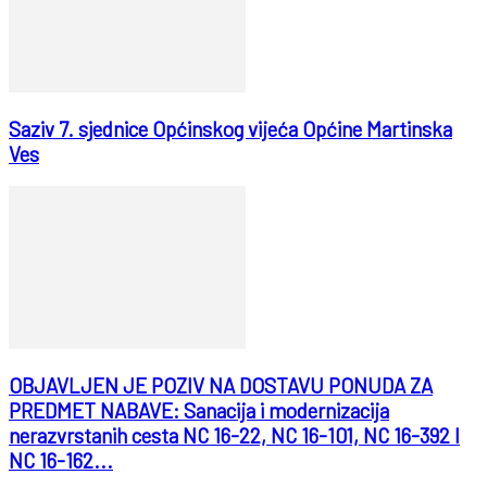
Saziv 7. sjednice Općinskog vijeća Općine Martinska
Ves
OBJAVLJEN JE POZIV NA DOSTAVU PONUDA ZA
PREDMET NABAVE: Sanacija i modernizacija
nerazvrstanih cesta NC 16-22, NC 16-101, NC 16-392 I
NC 16-162...