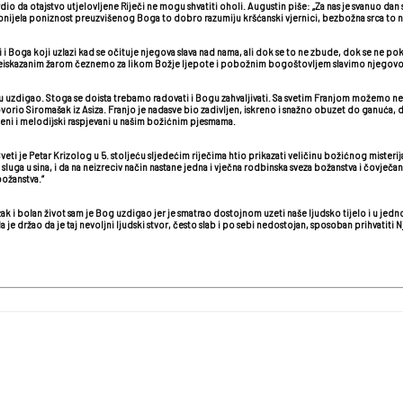
o da otajstvo utjelovljene Riječi ne mogu shvatiti oholi. Augustin piše: „Za nas je svanuo dan sl
 donijela poniznost preuzvišenog Boga to dobro razumiju kršćanski vjernici, bezbožna srca to n
i i Boga koji uzlazi kad se očituje njegova slava nad nama, ali dok se to ne zbude, dok se ne po
iskazanim žarom čeznemo za likom Božje ljepote i pobožnim bogoštovljem slavimo njegovo r
u uzdigao. Stoga se doista trebamo radovati i Bogu zahvaljivati. Sa svetim Franjom možemo nepr
govorio Siromašak iz Asiza. Franjo je nadasve bio zadivljen, iskreno i snažno obuzet do ganuća, 
aženi i melodijski raspjevani u našim božićnim pjesmama.
j. Sveti je Petar Krizolog u 5. stoljeću sljedećim riječima htio prikazati veličinu božićnog mis
sluga u sina, i da na neizreciv način nastane jedna i vječna rodbinska sveza božanstva i čovječ
božanstva.“
ežak i bolan život sam je Bog uzdigao jer je smatrao dostojnom uzeti naše ljudsko tijelo i u jedn
 je držao da je taj nevoljni ljudski stvor, često slab i po sebi nedostojan, sposoban prihvatiti N