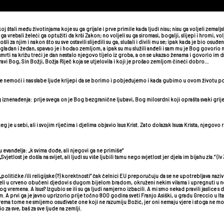
 štali među životinjama koje su ga grijale i prve primile kada ljudi nisu; nisu ga voljeli zemalj
 ga vrebali želeći ga optužiti da krši Zakon; no voljeli su ga siromasi, bogalji, slijepi i hromi, vo
šli za njim i nakon što su sve ostavili slijedili su ga, slušali i divili mu se; ipak kada je bio os
, bio gladan i žedan, spavao je i hodao zemljom, a ipak su mu služili anđeli i sam mu je Bog govor
smrti na križu treći je dan nestalo njegovo tijelo iz groba, a on se ukazao ženama i govorio im d
pravi Bog, Sin Božji, Božja Riječ koja se utjelovila i koji je prošao zemljom čineći dobro…
še nemoći i nas slabe ljude krijepi da se borimo i pobjeđujemo i kada gubimo u ovom životu po
iznenađenja: prije svega on je Bog bezgranične ljubavi, Bog milosrdni koji oprašta svaki grijeh
jeg je u sebi, ali i svojim riječima i djelima objavio Isus Krist. Zato dolazak Isusa Krista, nje
 evanđelja: „k svima dođe, ali njegovi ga ne primiše“
vjetlost je došla na svijet, ali ljudi su više ljubili tamu nego svjetlost jer djela im bijahu zla.“ (Iv 
političke /ili religijske (?) korektnosti“ čak čelnici EU preporučuju da se ne upotrebljava naziv
debeli u crveno obučeni djedovi s dugom bijelom bradom, okruženi nekim vilama i upregnuti u n
nog vremena. A Isus? Izgubio se ili su ga ljudi namjerno izbacili. A mi smo nekad pravili jaslic
đeljem. A prvi ga je javno uprizorio prije točno 800 godina sveti Franjo Asiški, u gradu Greccio u 
 Prema tome ne smijemo osuđivate one koji ne razumiju Božić, jer oni nemaju vjere i stoga ne mo
 za sve, baš za sve ljude na zemlji.