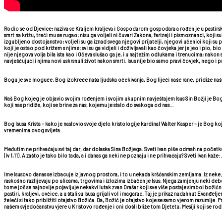
Rodio se od Djevice; naziva se Kraljem kraljeva i Gospodarom gospodara a rođen je u pastirskoj
smrt na križu, treći mu se rugao; nisu ga voljeli ni čuvari Zakona, farizeji i pismoznanci, koji su
izgubljeno dostojanstvo; voljeli su ga iznad svega njegovi prijatelji, njegovi učenici koji su po
koji je ostao pod križem s njime; svi su ga vidjeli i doživljavali kao čovjeka jer je jeo i pio
nije njegova volja bila ista kao i Očeva slušao ga je, i u najtežim odlukama i trenucima; nakon 
navješćujući i njima novi uskrsnuli život nakon smrti. Isus nije bio samo pravi čovjek, nego i 
Bogu je sve moguće, Bog izokreće naša ljudska očekivanja, Bog liječi naše rane, pridiže na
Naš Bog kojeg je objavio svojim rođenjem i svojim ukupnim navještajem Isus Sin Božji je Bog 
koji nas pridiže, koji se brine za nas, kojemu je stalo do svakoga od nas…
Bog Isusa Krista – kako je naslovio svoje djelo kristologije kardinal Walter Kasper – je Bog ko
vremenima ovog svijeta.
Međutim ne prihvaćaju svi taj dar, dar dolaska Sina Božjega. Sveti Ivan piše odmah na početku
(Iv 1,11). A zašto je tako bilo tada, a i danas ga neki ne poznaju i ne prihvaćaju? Sveti Ivan kaže: „S
Ime Isusovo danas se izbacuje iz javnog prostora, i to u nekada kršćanskim zemljama. Iz neke „
raskošno razlijevaju po ulicama, trgovima i izlozima izbačen je Isus. Njega zamjenju neki 
tome još se najnovije pojavljuje nekakvi lutak zvan Orašar koji sve više postaje simbol božić
pastiri, kraljevi, ovčice, a u štali su Isusa grijali vol i magarac. Taj je prikaz nadahnut Evan
želeći si tako približiti otajstvo Božića. Da, Božić je otajstvo koje se samo vjerom razumije.
našem svjedočanstvu vjere u Kristovo rođenje i oni došli bliže tom Djetetu, Mesiji koji se rodio