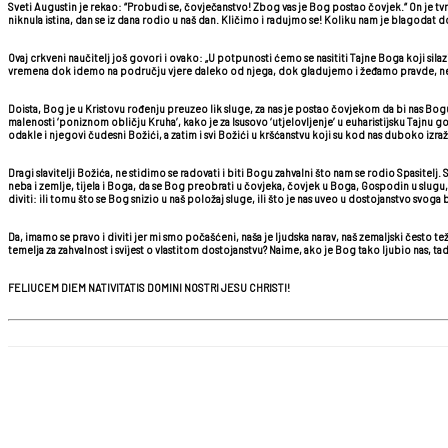
Sveti Augustin je rekao: “Probudi se, čovječanstvo! Zbog vas je Bog postao čovjek.“ On je tvrdi
niknula istina, dan se iz dana rodio u naš dan. Kličimo i radujmo se! Koliku nam je blagodat
Ovaj crkveni naučitelj još govori i ovako: „U potpunosti ćemo se nasititi Tajne Boga koji silaz
vremena dok idemo na području vjere daleko od njega, dok gladujemo i žeđamo pravde, ne
Doista, Bog je u Kristovu rođenju preuzeo lik sluge, za nas je postao čovjekom da bi nas Bog
malenosti ‘poniznom obličju Kruha’, kako je za Isusovo ‘utjelovljenje’ u euharistijsku Tajnu 
odakle i njegovi čudesni Božići, a zatim i svi Božići u kršćanstvu koji su kod nas duboko izr
Dragi slavitelji Božića, ne stidimo se radovati i biti Bogu zahvalni što nam se rodio Spasitel
neba i zemlje, tijela i Boga, da se Bog preobrati u čovjeka, čovjek u Boga, Gospodin u slugu, 
diviti: ili tomu što se Bog snizio u naš položaj sluge, ili što je nas uveo u dostojanstvo svoga 
Da, imamo se pravo i diviti jer mi smo počašćeni, naša je ljudska narav, naš zemaljski često t
temelja za zahvalnost i svijest o vlastitom dostojanstvu? Naime, ako je Bog tako ljubio nas, tada
FELIUCEM DIEM NATIVITATIS DOMINI NOSTRI JESU CHRISTI!