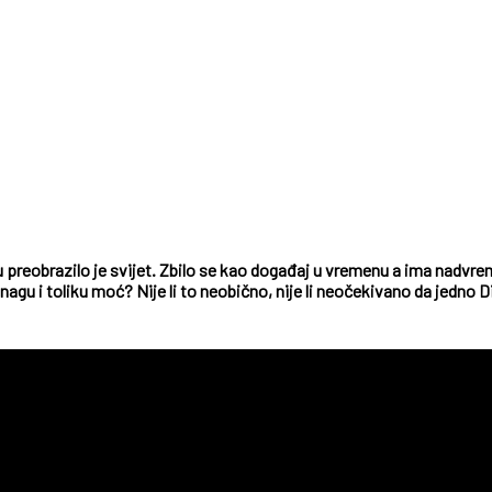
preobrazilo je svijet. Zbilo se kao događaj u vremenu a ima nadvrem
 i toliku moć? Nije li to neobično, nije li neočekivano da jedno Dij