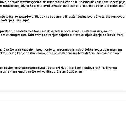
ave, ponavlja se svake godine; danas se rodio Gospodin i Spasitelj naš Isus Krist: iz zemlje je
e mogu razumjeti, jer Bog je te stvari uskratio mudracima i umnicima a objavio ih malenima.“
kaže to što će nas zadovoljiti, dok ne budemo pili i utažili žeđ na izvoru života, tijekom ovog
ođenje u liku sluge“.
estano, a osobito ovih božićnih dana, biti uvedeni u tajnu Krista Silaznika, sve do
do mističnog zanosa, Kristovim poniženjem najprije u Kristovu utjelovljenju po Djevici Mariji,
terija: „Evo što se ne usuđujem izreći: da je iznenada mogla nadoći tolika međusobna razmjena
anstva. Jer sagibanje boštva k nama je toliko da stvor ne može znati čemu bi se više morao
om čovječjem životu sve nas uveo u božanski život. Ima li veće nade za nas? Ima li većeg
jega i s Njime graditi nešto veliko i lijepo. Sretan Božić svima!