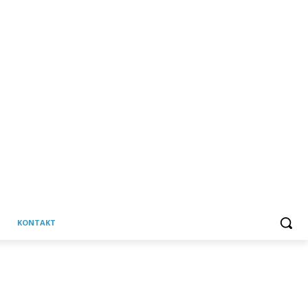
KONTAKT
C
Četvrtak, 6 kolovoza, 2026
37.8
Martinska Ves