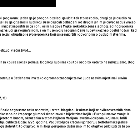
ski poglavara: jedan ga je progonio želeći ga ubiti tek što se rodio, drugi ga je osudio na
ljeli su ga grješnici i ljudi koji su se osjećali odbačeni od drugih jer im je davao nadu i vraćao
uđen i raspet napustili su ga i oni, osim njegove Majke, nekoliko žena i jednog jedinog učenika
io nazivajući ga svojim Sinom, a on mu je svoju neograničenu ljubav iskazivao poslušnošću i kad
a je živ, okupljao je svoje učenike koji su se raspršili i govorio im o budućim stvarima,
stižući vječni život…
 za koji se čovjek pokaje, Bog koji ljubi nas koji to i osobito kada to ne zaslužujemo, Bog
govo rođenje u Betlehemu ima tako ogromno značenje za sve ljude na svim mjestima i u svim
3,19)
 Božić nego samo neka se čestitaju sretni blagdani! Iz ukrasa koji se ovih adventskih dana
eke saonice i zaprege glumeći skandinavske bijele zime kojih u Europi ima sve manje. K
e s djetetom Isusom, okruženim svetom Majkom Marijom i svetim Josipom, kojima su hrlili
Italiji, dakle za Božić 1223. godine. Već 8 stoljeća kršćani uprizoruju betlehemske jaslice
gu dohvatiti to otajstvo. A mi koji vjerujemo dužni smo im to otajstvo približiti da bi po