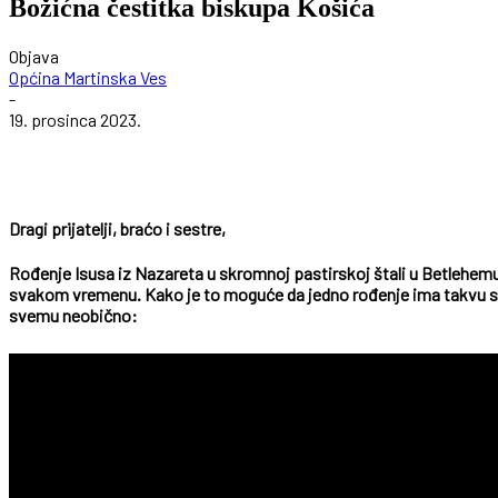
Božićna čestitka biskupa Košića
Objava
Općina Martinska Ves
-
19. prosinca 2023.
Dragi prijatelji, braćo i sestre,
Rođenje Isusa iz Nazareta u skromnoj pastirskoj štali u Betlehemu 
svakom vremenu. Kako je to moguće da jedno rođenje ima takvu snagu
svemu neobično: