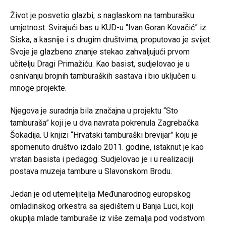
Život je posvetio glazbi, s naglaskom na tamburašku
umjetnost. Svirajući bas u KUD-u “Ivan Goran Kovačić” iz
Siska, a kasnije i s drugim društvima, proputovao je svijet.
Svoje je glazbeno znanje stekao zahvaljujući prvom
učitelju Dragi Primažiću. Kao basist, sudjelovao je u
osnivanju brojnih tamburaških sastava i bio uključen u
mnoge projekte.
Njegova je suradnja bila značajna u projektu “Sto
tamburaša” koji je u dva navrata pokrenula Zagrebačka
Šokadija. U knjizi “Hrvatski tamburaški brevijar” koju je
spomenuto društvo izdalo 2011. godine, istaknut je kao
vrstan basista i pedagog. Sudjelovao je i u realizaciji
postava muzeja tambure u Slavonskom Brodu.
Jedan je od utemeljitelja Međunarodnog europskog
omladinskog orkestra sa sjedištem u Banja Luci, koji
okuplja mlade tamburaše iz više zemalja pod vodstvom