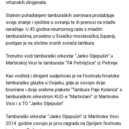
vrhunskih dirigenata.
Stalnim pohađanjem tamburaških seminara produbljuje
svoje znanje i vještine u sviranju te ih prenosi na mlađe
naraštaje. U 45 godina neumornog rada s mladim
tamburašima, posebno u Sisačko-moslavačkoj županiji,
podigao je na stotine vrsnih svirača tambura.
Trenutno vodi tamburaški orkestar “Janko Stjepušin” u
Martinskoj Vesi te tamburaše “FA Petrinjčica” iz Petrinje.
Kao voditelj i dirigent sudjelovao je na Festivalu hrvatske
tamburaške glazbe u Osijeku, gdje je osvojio dvije
brončane i dvije srebrne plakete “Tambura Paje Kolarića” s
tamburaškim orkestrom KUD-a “Martinčani” iz Martinske
Vesi i s TO “Janko Stjepušin”.
Tamburaški orkestar “Janko Stjepušin” iz Martinske Vesi
2014. godine osvojio je prvu nagradu na Dječjem festivalu