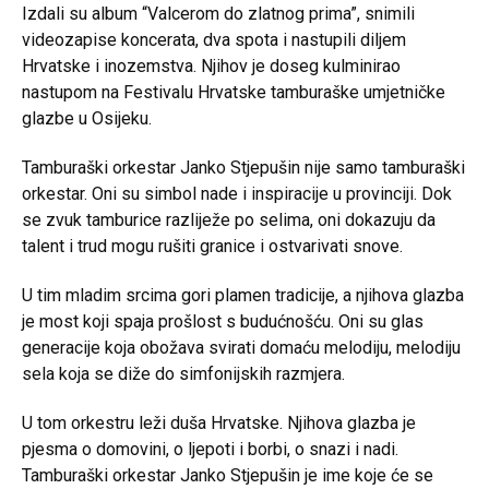
Izdali su album “Valcerom do zlatnog prima”, snimili
videozapise koncerata, dva spota i nastupili diljem
Hrvatske i inozemstva. Njihov je doseg kulminirao
nastupom na Festivalu Hrvatske tamburaške umjetničke
glazbe u Osijeku.
Tamburaški orkestar Janko Stjepušin nije samo tamburaški
orkestar. Oni su simbol nade i inspiracije u provinciji. Dok
se zvuk tamburice razliježe po selima, oni dokazuju da
talent i trud mogu rušiti granice i ostvarivati snove.
U tim mladim srcima gori plamen tradicije, a njihova glazba
je most koji spaja prošlost s budućnošću. Oni su glas
generacije koja obožava svirati domaću melodiju, melodiju
sela koja se diže do simfonijskih razmjera.
U tom orkestru leži duša Hrvatske. Njihova glazba je
pjesma o domovini, o ljepoti i borbi, o snazi i nadi.
Tamburaški orkestar Janko Stjepušin je ime koje će se