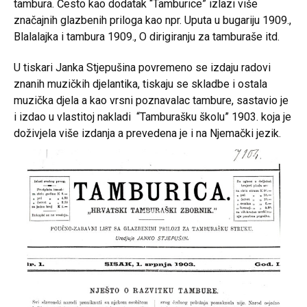
tambura. Često kao dodatak “Tamburice” izlazi više
značajnih glazbenih priloga kao npr. Uputa u bugariju 1909.,
Blalalajka i tambura 1909., O dirigiranju za tamburaše itd.
U tiskari Janka Stjepušina povremeno se izdaju radovi
znanih muzičkih djelantika, tiskaju se skladbe i ostala
muzička djela a kao vrsni poznavalac tambure, sastavio je
i izdao u vlastitoj nakladi “Tamburašku školu” 1903. koja je
doživjela više izdanja a prevedena je i na Njemački jezik.