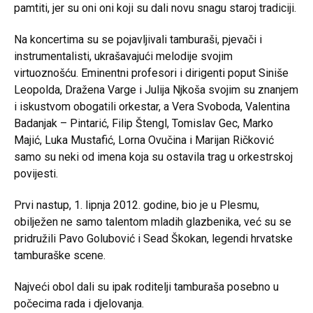
pamtiti, jer su oni oni koji su dali novu snagu staroj tradiciji.
Na koncertima su se pojavljivali tamburaši, pjevači i
instrumentalisti, ukrašavajući melodije svojim
virtuoznošću. Eminentni profesori i dirigenti poput Siniše
Leopolda, Dražena Varge i Julija Njkoša svojim su znanjem
i iskustvom obogatili orkestar, a Vera Svoboda, Valentina
Badanjak – Pintarić, Filip Štengl, Tomislav Gec, Marko
Majić, Luka Mustafić, Lorna Ovučina i Marijan Ričković
samo su neki od imena koja su ostavila trag u orkestrskoj
povijesti.
Prvi nastup, 1. lipnja 2012. godine, bio je u Plesmu,
obilježen ne samo talentom mladih glazbenika, već su se
pridružili Pavo Golubović i Sead Škokan, legendi hrvatske
tamburaške scene.
Najveći obol dali su ipak roditelji tamburaša posebno u
počecima rada i djelovanja.