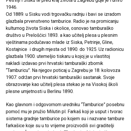
Petrinji i Sisku te pred kraj života u Zagrebu gdje je i umro
1946.
Od 1889. u Sisku vodi trgovačku radnju i bavi se izradom
glazbala prvenstveno tamburice. Radio je na promicanju
kulturnog života Siska i okolice, osnovao tamburaško
društvo u Prelošćici 1893. a kao učitelj plesa u plesnim
vještinama podučavao mlade iz Siska, Petrinje, Gline,
Kostajnice i drugih mjesta od 1890. do 1925. Uz radionicu
glazbala 1900. utemeljio tiskaru u kojoj je u vlastitoj
nakladi izdavao prvi hrvatski tamburaški zbornik
“Tamburicu”. Na njegov poticaj u Zagrebu je 18. kolovoza
1907. održan prvi hrvatski tamburaški sastanak. Svoje
obrazovanje kao učitelj plesa stekao je na Visokoj školi
plesne umjetnosti u Berlinu 1890.
Kao glavnom i odgovornom uredniku “Tamburice” posebnu
pomoć mu je pružio Milutin pl. Farkaš koji je usput i tvorac
sistema gradnje tamburice po kojem su i nazvane tambure
farkašice koje su u to vrijeme proizvodili svi graditelji