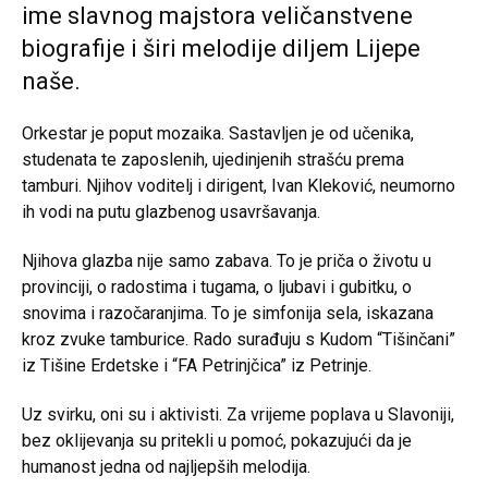
ime slavnog majstora veličanstvene
biografije i širi melodije diljem Lijepe
naše.
Orkestar je poput mozaika. Sastavljen je od učenika,
studenata te zaposlenih, ujedinjenih strašću prema
tamburi. Njihov voditelj i dirigent, Ivan Kleković, neumorno
ih vodi na putu glazbenog usavršavanja.
Njihova glazba nije samo zabava. To je priča o životu u
provinciji, o radostima i tugama, o ljubavi i gubitku, o
snovima i razočaranjima. To je simfonija sela, iskazana
kroz zvuke tamburice. Rado surađuju s Kudom “Tišinčani”
iz Tišine Erdetske i “FA Petrinjčica” iz Petrinje.
Uz svirku, oni su i aktivisti. Za vrijeme poplava u Slavoniji,
bez oklijevanja su pritekli u pomoć, pokazujući da je
humanost jedna od najljepših melodija.