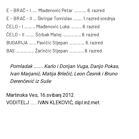
E – BRAČ – I ….. Mlađenović Petar ……….. 6. razred
E – BRAČ – II … Škrinjar Tomislav …….. 1. razred srednja
ČELO – I ……… Mlađenović Luka ……… 8. razred
ČELO – II …….. Ščrbak Matej …………… 8. razred
BUGARIJA …… Pavičić Stjepan …………. 6. razred
BAS …………… Žarinčić Stjepan ………… 8. razred
Pomladak …….. Karlo i Dorijan Vuga, Darijo Pokas,
Ivan Marjanić, Matija Brlečić, Leon Česnik i Bruno
Derenčević iz Suše
Martinska Ves, 16.svibanj 2012.
VODITELJ …… IVAN KLEKOVIĆ, dipl.inž.met.