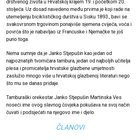
drštvenog života u Hrvatskoj krajem 19. i početkom 20.
stoljeća. Uz dosad navedeno među prvima je koji rade na
utemeljenju biciklističkog durštva u Sisku 1893., bavi se
svakovrsnom trgovinom ponajviše sjemena cvijeća, voća i
povrća što je nabavljao iz Francuske i Njemačke te još
puno toga.
Nema sumnje da je Janko Stjepušin kao jedan od
najpoznatijih tvorničara tambura, jedan od najboljih učitelja
plesa i promicatelja hrvatske glazbene umjetnosti
zaslužio mnogo više u hrvatskoj glazbenoj literaturi nego
što mu se danas pridaje.
Tamburaški orekestar Janko Stjepušin Martinska Ves
noseći ime ovog slavnog čovjeka pokušava na svoj način
čuvati i podsjećati na njegovo ime i djelo.
ČLANOVI