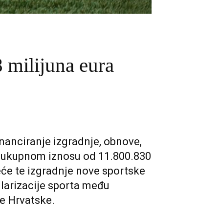
8 milijuna eura
inanciranje izgradnje, obnove,
 u ukupnom iznosu od 11.800.830
jeće te izgradnje nove sportske
ularizacije sporta među
e Hrvatske.