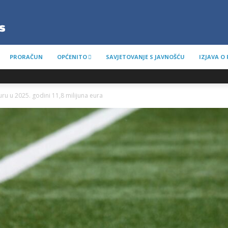
PRORAČUN
OPĆENITO
SAVJETOVANJE S JAVNOŠĆU
IZJAVA O
uru u 2025. godini 11,8 milijuna eura