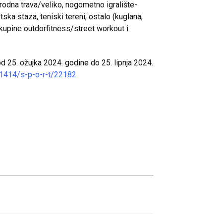
rodna trava/veliko, nogometno igralište-
ska staza, teniski tereni, ostalo (kuglana,
dskupine outdorfitness/street workout i
od 25. ožujka 2024. godine do 25. lipnja 2024.
i-11414/s-p-o-r-t/22182
.