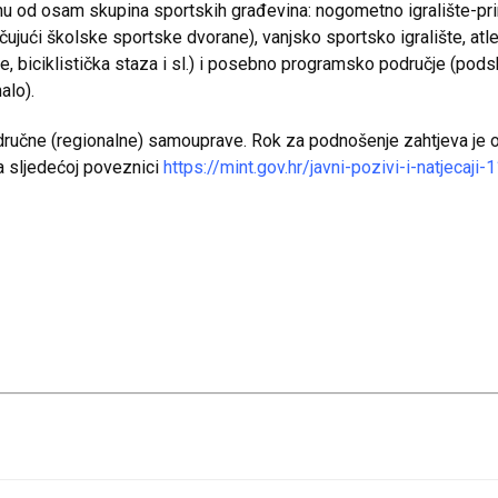
dnu od osam skupina sportskih građevina: nogometno igralište-pri
čujući školske sportske dvorane), vanjsko sportsko igralište, atlet
lište, biciklistička staza i sl.) i posebno programsko područje (po
alo).
 i područne (regionalne) samouprave. Rok za podnošenje zahtjeva je 
a sljedećoj poveznici
https://mint.gov.hr/javni-pozivi-i-natjecaj