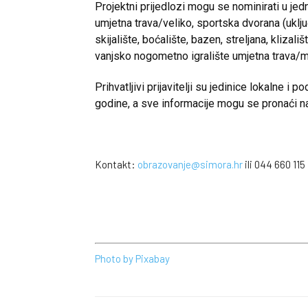
Projektni prijedlozi mogu se nominirati u je
umjetna trava/veliko, sportska dvorana (uklju
skijalište, boćalište, bazen, streljana, kliza
vanjsko nogometno igralište umjetna trava/m
Prihvatljivi prijavitelji su jedinice lokalne
godine, a sve informacije mogu se pronaći n
Kontakt:
obrazovanje@simora.hr
ili 044 660 115
Photo by Pixabay