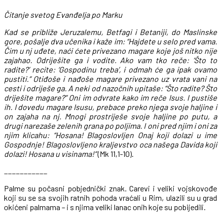
Čitanje svetog Evanđelja po Marku
K
ad se približe Jeruzalemu, Betfagi i Betaniji, do Maslinske
gore, pošalje dva učenika i kaže im: “Hajdete u selo pred vama.
Čim u nj uđete, naći ćete privezano magare koje još nitko nije
zajahao. Odriješite ga i vodite. Ako vam tko reče: ‘Što to
radite?’ recite: ‘Gospodinu treba’, i odmah će ga ipak ovamo
pustiti.” Otiđoše i nađoše magare privezano uz vrata vani na
cesti i odriješe ga. A neki od nazočnih upitaše: “Što radite? Što
driješite magare?” Oni im odvrate kako im reče Isus. I pustiše
ih. I dovedu magare Isusu, prebace preko njega svoje haljine i
on zajaha na nj. Mnogi prostriješe svoje haljine po putu, a
drugi narezaše zelenih grana po poljima. I oni pred njim i oni za
njim klicahu: “Hosana! Blagoslovljen Onaj koji dolazi u ime
Gospodnje! Blagoslovljeno kraljevstvo oca našega Davida koji
dolazi! Hosana u visinama!”
(Mk 11,1-10).
___________
Palme su počasni pobjednički znak. Carevi i veliki vojskovođe
koji su se sa svojih ratnih pohoda vraćali u Rim, ulazili su u grad
okićeni palmama – i s njima veliki lanac onih koje su pobijedili.