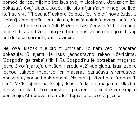
pomoći da razumijemo što Isus svojim ulaskom u Jeruzalem želi
pokazati. Ovaj ulazak uopće nije bio trijumfalan. Mnogi od ljudi
koji su vikali “Hosana!” uskoro će poželjeti vidjeti novo čudo. U
Betaniji, predgrađu Jeruzalema, Isus je uskrisio svoga prijatelja
Lazara. O tome su već čuli. Možemo također zamisliti da mnogi
ondje bili iz znatiželje i da je u tom mnoštvu bilo mnogo njih koji
su bili ispunjeni mržnjom i zavišću.
Ne, ovaj ulazak nije bio trijumfalan. To nam već i magarac
pokazuje. O njemu je Isus jednostavno rekao učenicima:
“Gospodin ga treba” (Mk 11,3). Gospodinu je potreban magarac,
jedna životinja koja u našem narodu važi kao glupa. Isus izabire
jednog takvog magarac jer magarac označava siromaštvo,
poniznost, posao i pokorenost. Magarac je životinja siromašnih
ljudi. Veliki sjede na konju; Isus sjeda na magarca. Ulazi u
Jeruzalem da bi bio ponižen i prezren, da bi doživio krajnje
poniženje. Ali upravo u tome leži tajna našega otkupljenja.