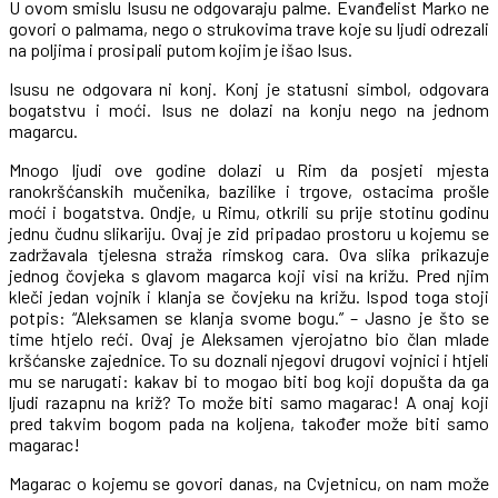
U ovom smislu Isusu ne odgovaraju palme. Evanđelist Marko ne
govori o palmama, nego o strukovima trave koje su ljudi odrezali
na poljima i prosipali putom kojim je išao Isus.
Isusu ne odgovara ni konj. Konj je statusni simbol, odgovara
bogatstvu i moći. Isus ne dolazi na konju nego na jednom
magarcu.
Mnogo ljudi ove godine dolazi u Rim da posjeti mjesta
ranokršćanskih mučenika, bazilike i trgove, ostacima prošle
moći i bogatstva. Ondje, u Rimu, otkrili su prije stotinu godinu
jednu čudnu slikariju. Ovaj je zid pripadao prostoru u kojemu se
zadržavala tjelesna straža rimskog cara. Ova slika prikazuje
jednog čovjeka s glavom magarca koji visi na križu. Pred njim
kleči jedan vojnik i klanja se čovjeku na križu. Ispod toga stoji
potpis: “Aleksamen se klanja svome bogu.” – Jasno je što se
time htjelo reći. Ovaj je Aleksamen vjerojatno bio član mlade
kršćanske zajednice. To su doznali njegovi drugovi vojnici i htjeli
mu se narugati: kakav bi to mogao biti bog koji dopušta da ga
ljudi razapnu na križ? To može biti samo magarac! A onaj koji
pred takvim bogom pada na koljena, također može biti samo
magarac!
Magarac o kojemu se govori danas, na Cvjetnicu, on nam može