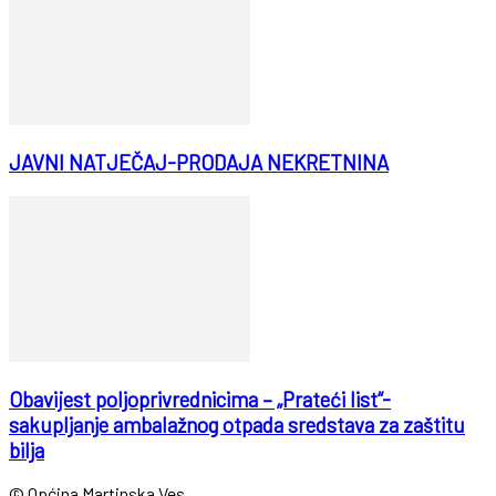
JAVNI NATJEČAJ-PRODAJA NEKRETNINA
Obavijest poljoprivrednicima – „Prateći list“-
sakupljanje ambalažnog otpada sredstava za zaštitu
bilja
© Općina Martinska Ves