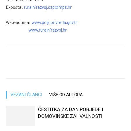
E-pošta:
ruralnirazvoj.ozp@mps.hr
Web-adresa:
www.poljoprivreda.gov.hr
www.ruralnirazvoj.hr
VEZANI ČLANCI
VIŠE OD AUTORA
ČESTITKA ZA DAN POBJEDE I
DOMOVINSKE ZAHVALNOSTI