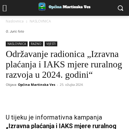
Naslovnica
NASLOVNICA
G. Juric foto
NASLOVNICA
RAZNO
VIJESTI
Održavanje radionica „Izravna
plaćanja i IAKS mjere ruralnog
razvoja u 2024. godini“
Objava
Općina Martinska Ves
-
25. ožujka 2024.
U tijeku je informativna kampanja
„Izravna plaćanja i IAKS mjere ruralnog