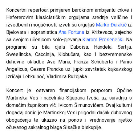
Koncertni repertoar, primjeren baroknom ambijentu crkve i
Hefererovim klasicističkim orguljama srednje veličine i
izvedbenih mogućnosti, izveli su orguljaš
Marko Đurakić
iz
Bjelovara i sopranistica
Ana Fortuna
iz Križevaca, zajedno
sa svojom učenicom solo-pjevanja
Klarom Prosenečki
.
Na
programu su bila djela Duboisa, Händela, Sartija,
Sweelincka, Caccinija, Klobučara, kao i bezvremenske
duhovne skladbe Ave Maria, Franza Schuberta i Panis
Angelicus, Cesara Francka uz ljupki završetak kajkavskog
izričaja Lehku noć, Vladimira Ruždjaka.
Koncert je ostvaren financijskom potporom Općine
Martinska Ves i načelnika Stjepana Ivoša, uz suradnju s
domaćim župnikom vlč. Ivicom Šimunovićem. Ovaj kulturni
događaj donio je Martinskoj Vesi prigodni dašak duhovnog
obogaćenja te ukazao na ponos i vrednovanje rijetko
očuvanog sakralnog blaga Sisačke biskupije.