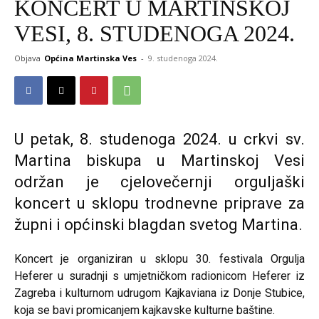
KONCERT U MARTINSKOJ
VESI, 8. STUDENOGA 2024.
Objava
Općina Martinska Ves
-
9. studenoga 2024.
U petak, 8. studenoga 2024. u crkvi sv.
Martina biskupa u Martinskoj Vesi
održan je cjelovečernji orguljaški
koncert u sklopu trodnevne priprave za
župni i općinski blagdan svetog Martina.
Koncert je organiziran u sklopu 30. festivala Orgulja
Heferer u suradnji s umjetničkom radionicom Heferer iz
Zagreba i kulturnom udrugom Kajkaviana iz Donje Stubice,
koja se bavi promicanjem kajkavske kulturne baštine.