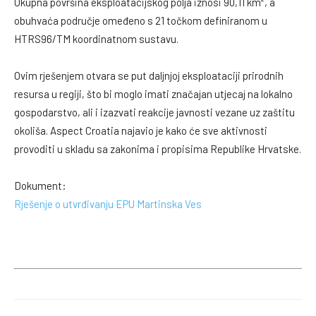
Ukupna površina eksploatacijskog polja iznosi 90,11 km², a
obuhvaća područje omeđeno s 21 točkom definiranom u
HTRS96/TM koordinatnom sustavu.
Ovim rješenjem otvara se put daljnjoj eksploataciji prirodnih
resursa u regiji, što bi moglo imati značajan utjecaj na lokalno
gospodarstvo, ali i izazvati reakcije javnosti vezane uz zaštitu
okoliša. Aspect Croatia najavio je kako će sve aktivnosti
provoditi u skladu sa zakonima i propisima Republike Hrvatske.
Dokument:
Rješenje o utvrđivanju EPU Martinska Ves