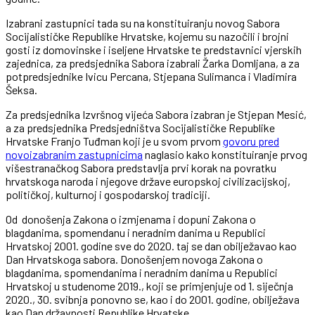
Izabrani zastupnici tada su na konstituiranju novog Sabora
Socijalističke Republike Hrvatske, kojemu su nazočili i brojni
gosti iz domovinske i iseljene Hrvatske te predstavnici vjerskih
zajednica, za predsjednika Sabora izabrali Žarka Domljana, a za
potpredsjednike Ivicu Percana, Stjepana Sulimanca i Vladimira
Šeksa.
Za predsjednika Izvršnog vijeća Sabora izabran je Stjepan Mesić,
a za predsjednika Predsjedništva Socijalističke Republike
Hrvatske Franjo Tuđman koji je u svom prvom
govoru pred
novoizabranim zastupnicima
naglasio kako konstituiranje prvog
višestranačkog Sabora predstavlja prvi korak na povratku
hrvatskoga naroda i njegove države europskoj civilizacijskoj,
političkoj, kulturnoj i gospodarskoj tradiciji.
Od donošenja Zakona o izmjenama i dopuni Zakona o
blagdanima, spomendanu i neradnim danima u Republici
Hrvatskoj 2001. godine sve do 2020. taj se dan obilježavao kao
Dan Hrvatskoga sabora. Donošenjem novoga Zakona o
blagdanima, spomendanima i neradnim danima u Republici
Hrvatskoj u studenome 2019., koji se primjenjuje od 1. siječnja
2020., 30. svibnja ponovno se, kao i do 2001. godine, obilježava
kao Dan državnosti Republike Hrvatske.