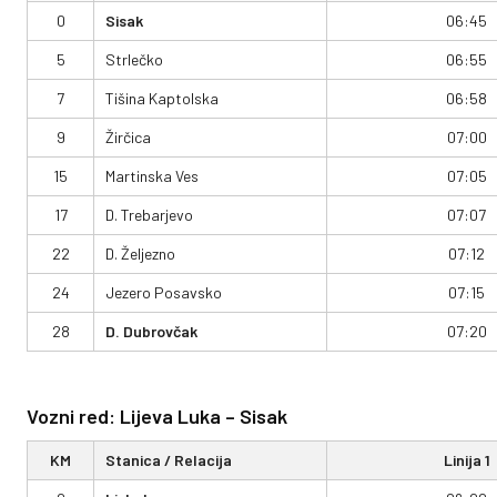
0
Sisak
06:45
5
Strlečko
06:55
7
Tišina Kaptolska
06:58
9
Žirčica
07:00
15
Martinska Ves
07:05
17
D. Trebarjevo
07:07
22
D. Željezno
07:12
24
Jezero Posavsko
07:15
28
D. Dubrovčak
07:20
Vozni red: Lijeva Luka – Sisak
KM
Stanica / Relacija
Linija 1