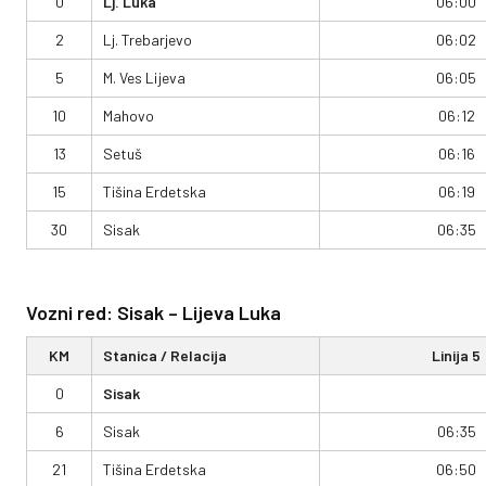
0
Lj. Luka
06:00
2
Lj. Trebarjevo
06:02
5
M. Ves Lijeva
06:05
10
Mahovo
06:12
13
Setuš
06:16
15
Tišina Erdetska
06:19
30
Sisak
06:35
Vozni red: Sisak – Lijeva Luka
KM
Stanica / Relacija
Linija 5
0
Sisak
6
Sisak
06:35
21
Tišina Erdetska
06:50