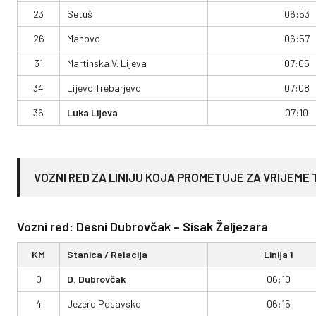
23
Setuš
06:53
26
Mahovo
06:57
31
Martinska V. Lijeva
07:05
34
Lijevo Trebarjevo
07:08
36
Luka Lijeva
07:10
VOZNI RED ZA LINIJU KOJA PROMETUJE ZA VRIJEME
Vozni red: Desni Dubrovčak – Sisak Željezara
KM
Stanica / Relacija
Linija 1
0
D. Dubrovčak
06:10
4
Jezero Posavsko
06:15