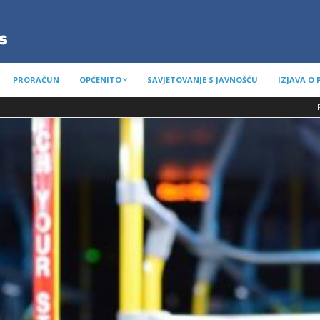
PRORAČUN
OPĆENITO
SAVJETOVANJE S JAVNOŠĆU
IZJAVA O