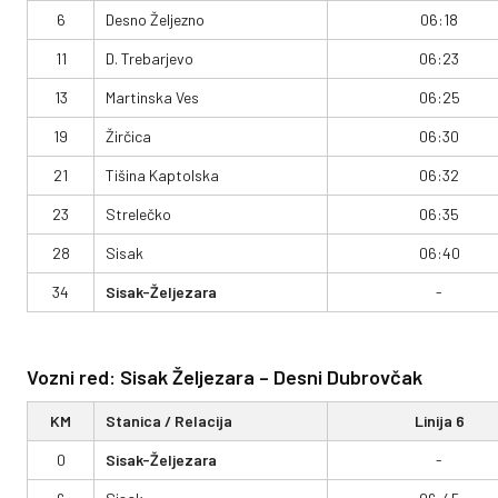
6
Desno Željezno
06:18
11
D. Trebarjevo
06:23
13
Martinska Ves
06:25
19
Žirčica
06:30
21
Tišina Kaptolska
06:32
23
Strelečko
06:35
28
Sisak
06:40
34
Sisak-Željezara
-
Vozni red: Sisak Željezara – Desni Dubrovčak
KM
Stanica / Relacija
Linija 6
0
Sisak-Željezara
-