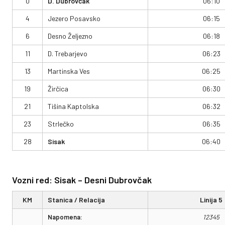
0
D. Dubrovčak
06:10
4
Jezero Posavsko
06:15
6
Desno Željezno
06:18
11
D. Trebarjevo
06:23
13
Martinska Ves
06:25
19
Žirčica
06:30
21
Tišina Kaptolska
06:32
23
Strlečko
06:35
28
Sisak
06:40
Vozni red: Sisak – Desni Dubrovčak
KM
Stanica / Relacija
Linija 5
Napomena:
12345