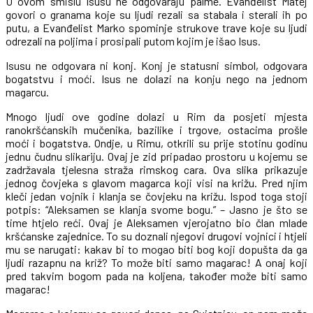
U ovom smislu Isusu ne odgovaraju palme. Evanđelist Matej
govori o granama koje su ljudi rezali sa stabala i sterali ih po
putu, a Evanđelist Marko spominje strukove trave koje su ljudi
odrezali na poljima i prosipali putom kojim je išao Isus.
Isusu ne odgovara ni konj. Konj je statusni simbol, odgovara
bogatstvu i moći. Isus ne dolazi na konju nego na jednom
magarcu.
Mnogo ljudi ove godine dolazi u Rim da posjeti mjesta
ranokršćanskih mučenika, bazilike i trgove, ostacima prošle
moći i bogatstva. Ondje, u Rimu, otkrili su prije stotinu godinu
jednu čudnu slikariju. Ovaj je zid pripadao prostoru u kojemu se
zadržavala tjelesna straža rimskog cara. Ova slika prikazuje
jednog čovjeka s glavom magarca koji visi na križu. Pred njim
kleči jedan vojnik i klanja se čovjeku na križu. Ispod toga stoji
potpis: “Aleksamen se klanja svome bogu.” – Jasno je što se
time htjelo reći. Ovaj je Aleksamen vjerojatno bio član mlade
kršćanske zajednice. To su doznali njegovi drugovi vojnici i htjeli
mu se narugati: kakav bi to mogao biti bog koji dopušta da ga
ljudi razapnu na križ? To može biti samo magarac! A onaj koji
pred takvim bogom pada na koljena, također može biti samo
magarac!