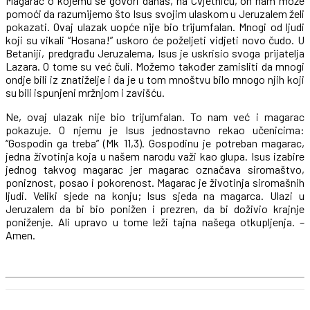
Magarac o kojemu se govori danas, na Cvjetnicu, on nam može
pomoći da razumijemo što Isus svojim ulaskom u Jeruzalem želi
pokazati. Ovaj ulazak uopće nije bio trijumfalan. Mnogi od ljudi
koji su vikali “Hosana!” uskoro će poželjeti vidjeti novo čudo. U
Betaniji, predgrađu Jeruzalema, Isus je uskrisio svoga prijatelja
Lazara. O tome su već čuli. Možemo također zamisliti da mnogi
ondje bili iz znatiželje i da je u tom mnoštvu bilo mnogo njih koji
su bili ispunjeni mržnjom i zavišću.
Ne, ovaj ulazak nije bio trijumfalan. To nam već i magarac
pokazuje. O njemu je Isus jednostavno rekao učenicima:
“Gospodin ga treba” (Mk 11,3). Gospodinu je potreban magarac,
jedna životinja koja u našem narodu važi kao glupa. Isus izabire
jednog takvog magarac jer magarac označava siromaštvo,
poniznost, posao i pokorenost. Magarac je životinja siromašnih
ljudi. Veliki sjede na konju; Isus sjeda na magarca. Ulazi u
Jeruzalem da bi bio ponižen i prezren, da bi doživio krajnje
poniženje. Ali upravo u tome leži tajna našega otkupljenja. –
Amen.