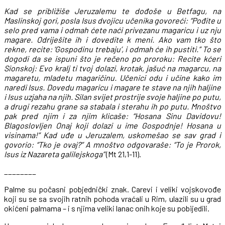
K
ad se približiše Jeruzalemu te dođoše u Betfagu, na
Maslinskoj gori, posla Isus dvojicu učenika govoreći: “Pođite u
selo pred vama i odmah ćete naći privezanu magaricu i uz nju
magare. Odriješite ih i dovedite k meni. Ako vam tko što
rekne, recite: ‘Gospodinu trebaju’, i odmah će ih pustiti.” To se
dogodi da se ispuni što je rečeno po proroku: Recite kćeri
Sionskoj: Evo kralj ti tvoj dolazi, krotak, jašuć na magarcu, na
magaretu, mladetu magaričinu. Učenici odu i učine kako im
naredi Isus. Dovedu magaricu i magare te stave na njih haljine
i Isus uzjaha na njih. Silan svijet prostrije svoje haljine po putu,
a drugi rezahu grane sa stabala i sterahu ih po putu. Mnoštvo
pak pred njim i za njim klicaše: “Hosana Sinu Davidovu!
Blagoslovljen Onaj koji dolazi u ime Gospodnje! Hosana u
visinama!” Kad uđe u Jeruzalem, uskomešao se sav grad i
govorio: “Tko je ovaj?” A mnoštvo odgovaraše: “To je Prorok,
Isus iz Nazareta galilejskoga”
(Mt 21,1-11).
________
Palme su počasni pobjednički znak. Carevi i veliki vojskovođe
koji su se sa svojih ratnih pohoda vraćali u Rim, ulazili su u grad
okićeni palmama – i s njima veliki lanac onih koje su pobijedili.