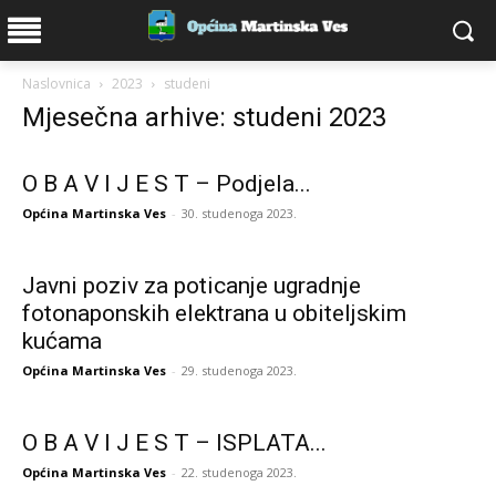
Naslovnica
2023
studeni
Mjesečna arhive: studeni 2023
O B A V I J E S T – Podjela...
Općina Martinska Ves
-
30. studenoga 2023.
Javni poziv za poticanje ugradnje
fotonaponskih elektrana u obiteljskim
kućama
Općina Martinska Ves
-
29. studenoga 2023.
O B A V I J E S T – ISPLATA...
Općina Martinska Ves
-
22. studenoga 2023.