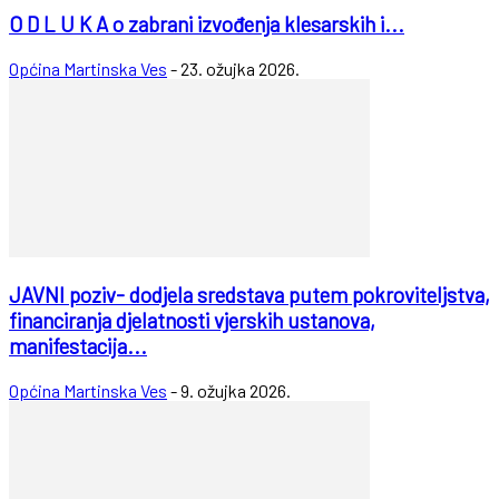
O D L U K A o zabrani izvođenja klesarskih i...
Općina Martinska Ves
-
23. ožujka 2026.
JAVNI poziv- dodjela sredstava putem pokroviteljstva,
financiranja djelatnosti vjerskih ustanova,
manifestacija...
Općina Martinska Ves
-
9. ožujka 2026.