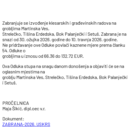
Zabranjuje se izvođenje klesarskih i građevinskih radova na
grobljima Martinska Ves,
Strelečko, Tišina Erdedska, Bok Palanječki i Setuš. Zabrana je na
snazi od 30. ožujka 2026. godine do 10. travnja 2026. godine.
Ne pridržavanje ove Odluke povlači kaznene mjere prema članku
54. Odluke o
grobljima u iznosu od 66.36 do 132.72 EUR.
Ova Odluka stupa na snagu danom donošenja a objaviti će se na
oglasnim mjestima na
groblju Martinska Ves, Strelečko, Tišina Erdedska, Bok Palanječki
i Setuš.
PROČELNICA
Maja Šikić, dipl.oec v.r.
Dokument:
ZABRANA-2026. USKRS