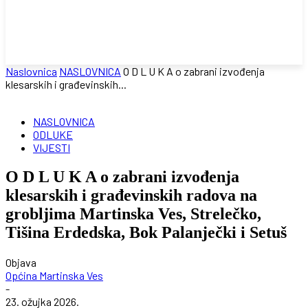
Naslovnica
NASLOVNICA
O D L U K A o zabrani izvođenja
klesarskih i građevinskih...
NASLOVNICA
ODLUKE
VIJESTI
O D L U K A o zabrani izvođenja
klesarskih i građevinskih radova na
grobljima Martinska Ves, Strelečko,
Tišina Erdedska, Bok Palanječki i Setuš
Objava
Općina Martinska Ves
-
23. ožujka 2026.