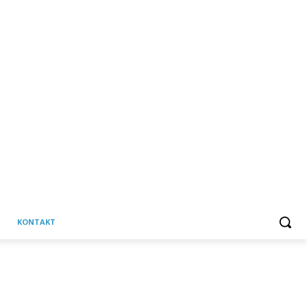
KONTAKT
C
Četvrtak, 6 kolovoza, 2026
25.8
Martinska Ves