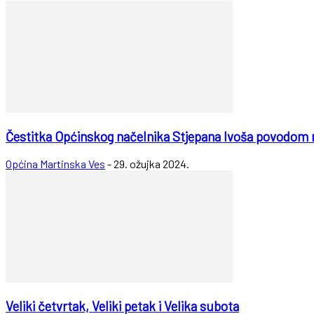
Čestitka Općinskog načelnika Stjepana Ivoša povodom
Općina Martinska Ves
-
29. ožujka 2024.
Veliki četvrtak, Veliki petak i Velika subota