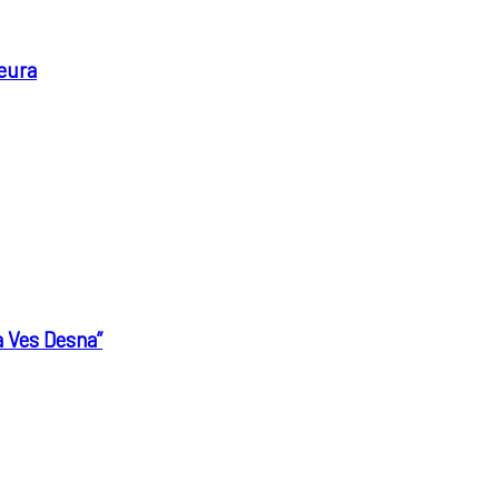
 eura
a Ves Desna”