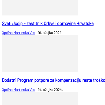
Sveti Josip – zaštitnik Crkve i domovine Hrvatske
Općina Martinska Ves
-
19. ožujka 2024.
Dodatni Program potpore za kompenzaciju rasta troško
Općina Martinska Ves
-
14. ožujka 2024.