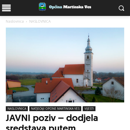
Naslovnica
NASLOVNICA
NASLOVNICA
NATJEČAJI OPĆINE MARTINSKA VES
VIJESTI
JAVNI poziv – dodjela
sredstava putem