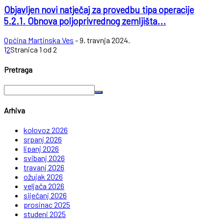
Objavljen novi natječaj za provedbu tipa operacije
5.2.1. Obnova poljoprivrednog zemljišta...
Općina Martinska Ves
-
9. travnja 2024.
1
2
Stranica 1 od 2
Pretraga
Arhiva
kolovoz 2026
srpanj 2026
lipanj 2026
svibanj 2026
travanj 2026
ožujak 2026
veljača 2026
siječanj 2026
prosinac 2025
studeni 2025