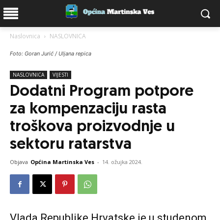
Naslovnica
NASLOVNICA
Foto: Goran Jurić / Uljana repica
NASLOVNICA
VIJESTI
Dodatni Program potpore
za kompenzaciju rasta
troškova proizvodnje u
sektoru ratarstva
Objava
Općina Martinska Ves
-
14. ožujka 2024.
Vlada Republike Hrvatske je u studenom