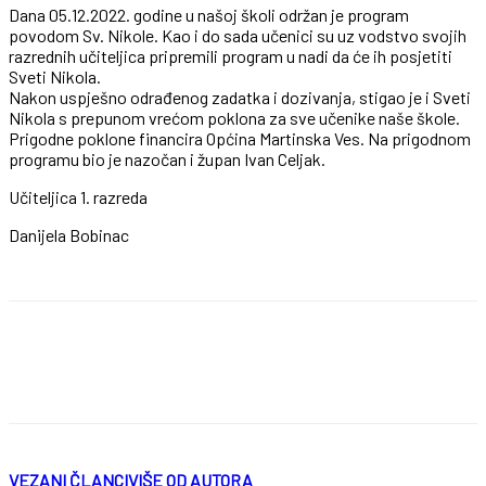
Dana 05.12.2022. godine u našoj školi održan je program
povodom Sv. Nikole. Kao i do sada učenici su uz vodstvo svojih
razrednih učiteljica pripremili program u nadi da će ih posjetiti
Sveti Nikola.
Nakon uspješno odrađenog zadatka i dozivanja, stigao je i Sveti
Nikola s prepunom vrećom poklona za sve učenike naše škole.
Prigodne poklone financira Općina Martinska Ves. Na prigodnom
programu bio je nazočan i župan Ivan Celjak.
Učiteljica 1. razreda
Danijela Bobinac
VEZANI ČLANCI
VIŠE OD AUTORA