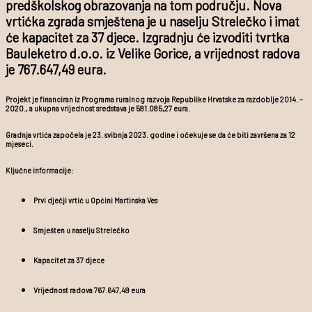
predškolskog obrazovanja na tom području. Nova
vrtićka zgrada smještena je u naselju Strelečko i imat
će kapacitet za 37 djece. Izgradnju će izvoditi tvrtka
Bauleketro d.o.o. iz Velike Gorice, a vrijednost radova
je 767.647,49 eura.
Projekt je financiran iz Programa ruralnog razvoja Republike Hrvatske za razdoblje 2014. –
2020., a ukupna vrijednost sredstava je 581.085,27 eura.
Gradnja vrtića započela je 23. svibnja 2023. godine i očekuje se da će biti završena za 12
mjeseci.
Ključne informacije:
Prvi dječji vrtić u Općini Martinska Ves
Smješten u naselju Strelečko
Kapacitet za 37 djece
Vrijednost radova 767.647,49 eura