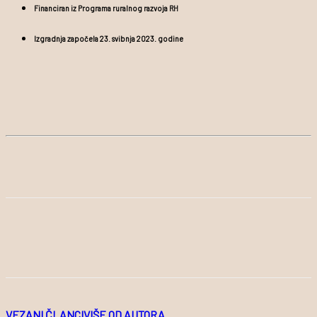
Financiran iz Programa ruralnog razvoja RH
Izgradnja započela 23. svibnja 2023. godine
VEZANI ČLANCI
VIŠE OD AUTORA