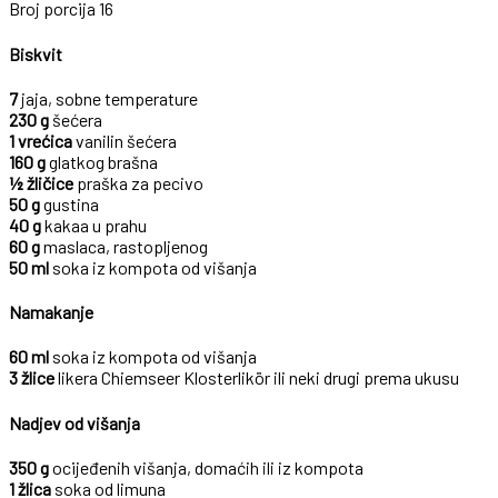
Broj porcija 16
Biskvit
7
jaja, sobne temperature
230 g
šećera
1 vrećica
vanilin šećera
160 g
glatkog brašna
½ žličice
praška za pecivo
50 g
gustina
40 g
kakaa u prahu
60 g
maslaca, rastopljenog
50 ml
soka iz kompota od višanja
Namakanje
60 ml
soka iz kompota od višanja
3 žlice
likera Chiemseer Klosterlikör ili neki drugi prema ukusu
Nadjev od višanja
350 g
ocijeđenih višanja, domaćih ili iz kompota
1 žlica
soka od limuna