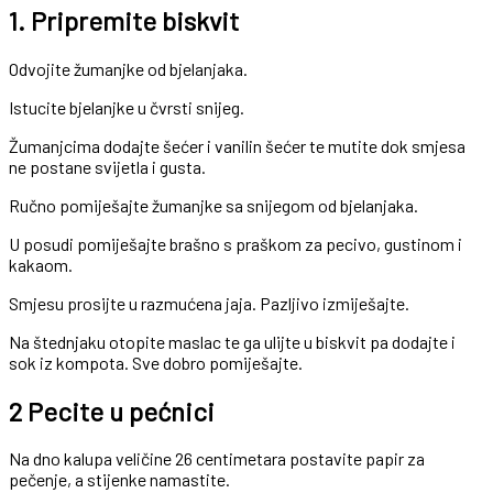
1. Pripremite biskvit
Odvojite žumanjke od bjelanjaka.
Istucite bjelanjke u čvrsti snijeg.
Žumanjcima dodajte šećer i vanilin šećer te mutite dok smjesa
ne postane svijetla i gusta.
Ručno pomiješajte žumanjke sa snijegom od bjelanjaka.
U posudi pomiješajte brašno s praškom za pecivo, gustinom i
kakaom.
Smjesu prosijte u razmućena jaja. Pazljivo izmiješajte.
Na štednjaku otopite maslac te ga ulijte u biskvit pa dodajte i
sok iz kompota. Sve dobro pomiješajte.
2 Pecite u pećnici
Na dno kalupa veličine 26 centimetara postavite papir za
pečenje, a stijenke namastite.