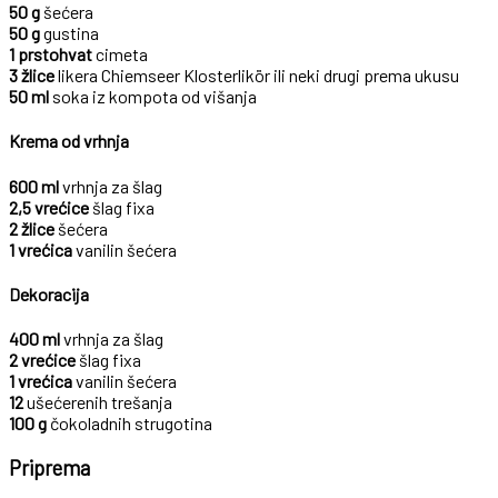
50 g
šećera
50 g
gustina
1 prstohvat
cimeta
3 žlice
likera Chiemseer Klosterlikör ili neki drugi prema ukusu
50 ml
soka iz kompota od višanja
Krema od vrhnja
600 ml
vrhnja za šlag
2,5 vrećice
šlag fixa
2 žlice
šećera
1 vrećica
vanilin šećera
Dekoracija
400 ml
vrhnja za šlag
2 vrećice
šlag fixa
1 vrećica
vanilin šećera
12
ušećerenih trešanja
100 g
čokoladnih strugotina
Priprema