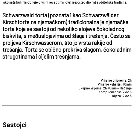
Iako naša kuhinja obiluje divnim receptima, ovaj je postao dio naše obiteljske tradicije.
Schwarzwald torta (poznata i kao Schwarzwälder
Kirschtorte na njemačkom) tradicionalna je njemačka
torta koja se sastoji od nekoliko slojeva čokoladnog
biskvita, s međuslojevima od šlaga i trešanja. Često se
preljeva Kirschwasserom, što je vrsta rakije od
trešanja. Torta se obično prekriva šlagom, čokoladnim
strugotinama i cijelim trešnjama.
Vrijeme pripreme:
2h
Vrijeme kuhanja:
40min
Ukupno vrijeme:
2h 40min
+ hlađenje
Kompliciranost: 2 od 3
Cijena: 2 od 3
Sastojci