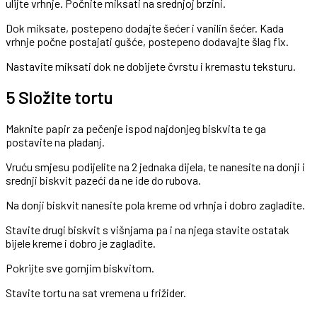
ulijte vrhnje. Počnite miksati na srednjoj brzini.
Dok miksate, postepeno dodajte šećer i vanilin šećer. Kada
vrhnje počne postajati gušće, postepeno dodavajte šlag fix.
Nastavite miksati dok ne dobijete čvrstu i kremastu teksturu.
5 Složite tortu
Maknite papir za pečenje ispod najdonjeg biskvita te ga
postavite na pladanj.
Vruću smjesu podijelite na 2 jednaka dijela, te nanesite na donji i
srednji biskvit pazeći da ne ide do rubova.
Na donji biskvit nanesite pola kreme od vrhnja i dobro zagladite.
Stavite drugi biskvit s višnjama pa i na njega stavite ostatak
bijele kreme i dobro je zagladite.
Pokrijte sve gornjim biskvitom.
Stavite tortu na sat vremena u frižider.