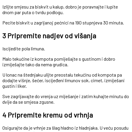
Izlijte smjesu za biskvit u kalup, dobro je poravnajte i lupite
dnom par puta o tvrdu podlogu.
Pecite biskvit u zagrijanoj pećnici na 190 stupnjeva 30 minuta.
3 Pripremite nadjev od višanja
Iscijedite pola limuna.
Malo tekućine iz kompota pomiješajte s gustinom i dobro
izmiješajte tako da nema grudica.
U lonac na štednjaku ulijte preostalu tekućinu od kompota pa
dodajte višnje, šećer, iscijeđeni limunov sok, cimet, izmiješani
gustin i liker.
Sve zagrijavajte do vrenja uz miješanje i zatim kuhajte minutu do
dvije da se smjesa zgusne.
4 Pripremite kremu od vrhnja
Osigurajte da je vrhnje za šlag hladno iz hladnjaka. U veću posudu