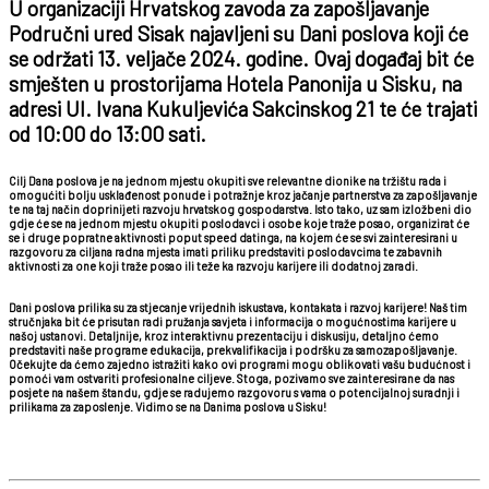
U organizaciji Hrvatskog zavoda za zapošljavanje
Područni ured Sisak najavljeni su Dani poslova koji će
se održati 13. veljače 2024. godine. Ovaj događaj bit će
smješten u prostorijama Hotela Panonija u Sisku, na
adresi Ul. Ivana Kukuljevića Sakcinskog 21 te će trajati
od 10:00 do 13:00 sati.
Cilj Dana poslova je na jednom mjestu okupiti sve relevantne dionike na tržištu rada i
omogućiti bolju usklađenost ponude i potražnje kroz jačanje partnerstva za zapošljavanje
te na taj način doprinijeti razvoju hrvatskog gospodarstva. Isto tako, uz sam izložbeni dio
gdje će se na jednom mjestu okupiti poslodavci i osobe koje traže posao, organizirat će
se i druge popratne aktivnosti poput speed datinga, na kojem će se svi zainteresirani u
razgovoru za ciljana radna mjesta imati priliku predstaviti poslodavcima te zabavnih
aktivnosti za one koji traže posao ili teže ka razvoju karijere ili dodatnoj zaradi.
Dani poslova prilika su za stjecanje vrijednih iskustava, kontakata i razvoj karijere! Naš tim
stručnjaka bit će prisutan radi pružanja savjeta i informacija o mogućnostima karijere u
našoj ustanovi. Detaljnije, kroz interaktivnu prezentaciju i diskusiju, detaljno ćemo
predstaviti naše programe edukacija, prekvalifikacija i podršku za samozapošljavanje.
Očekujte da ćemo zajedno istražiti kako ovi programi mogu oblikovati vašu budućnost i
pomoći vam ostvariti profesionalne ciljeve. Stoga, pozivamo sve zainteresirane da nas
posjete na našem štandu, gdje se radujemo razgovoru s vama o potencijalnoj suradnji i
prilikama za zaposlenje. Vidimo se na Danima poslova u Sisku!