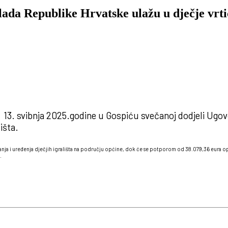
lada Republike Hrvatske ulažu u dječje vrtić
 13. svibnja 2025.godine u Gospiću svečanoj dodjeli Ugovo
išta.
manja i uređenja dječjih igrališta na području općine, dok će se potporom od 38.079,36 eura
.