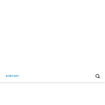
KONTAKT
C
Petak, 7 kolovoza, 2026
32.7
Martinska Ves