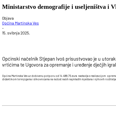
Ministarstvo demografije i useljeništva i V
Objava
Općina Martinska Ves
-
15. svibnja 2025.
Općinski načelnik Stjepan Ivoš prisustvovao je u utorak
vrtićima te Ugovora za opremanje i uređenje dječjih igral
Općina Martinska Ves uz dobivenu potporu od 14.498,75 eura nastavlja s realizacijom opre
didaktikom te knjigama i slikovnicama na radost naših najmlađih mještana i njihovih roditelja