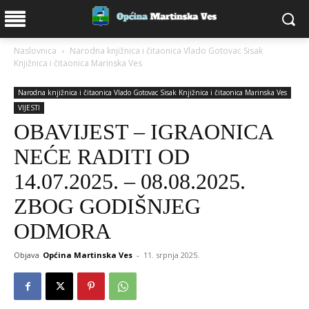
Naslovnica
Narodna knjižnica i čitaonica Vlado Gotovac Sisak
Knjižnica i čitaonica Marinska Ves
Narodna knjižnica i čitaonica Vlado Gotovac Sisak Knjižnica i čitaonica Marinska Ves
VIJESTI
OBAVIJEST – IGRAONICA
NEĆE RADITI OD
14.07.2025. – 08.08.2025.
ZBOG GODIŠNJEG
ODMORA
Objava
Općina Martinska Ves
-
11. srpnja 2025.