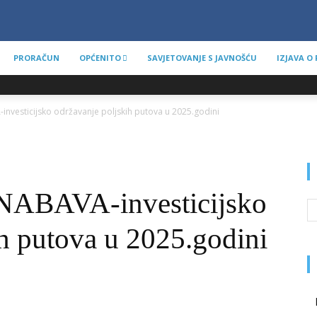
PRORAČUN
OPĆENITO
SAVJETOVANJE S JAVNOŠĆU
IZJAVA O
vesticijsko održavanje poljskih putova u 2025.godini
BAVA-investicijsko
h putova u 2025.godini