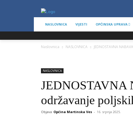
NASLOVNICA
VIJESTI
OPĆINSKA UPRAVA
Naslovnica
NASLOVNICA
JEDNOSTAVNA NABAVA-in
NASLOVNICA
JEDNOSTAVNA NA
održavanje poljski
Objava
Općina Martinska Ves
-
16. srpnja 2025.