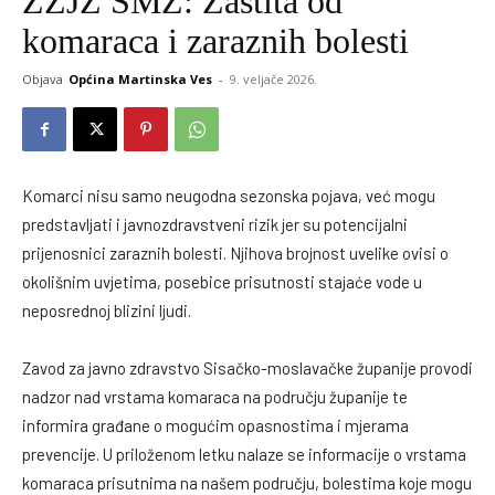
ZZJZ SMŽ: Zaštita od
komaraca i zaraznih bolesti
Objava
Općina Martinska Ves
-
9. veljače 2026.
Komarci nisu samo neugodna sezonska pojava, već mogu
predstavljati i javnozdravstveni rizik jer su potencijalni
prijenosnici zaraznih bolesti. Njihova brojnost uvelike ovisi o
okolišnim uvjetima, posebice prisutnosti stajaće vode u
neposrednoj blizini ljudi.
Zavod za javno zdravstvo Sisačko-moslavačke županije provodi
nadzor nad vrstama komaraca na području županije te
informira građane o mogućim opasnostima i mjerama
prevencije. U priloženom letku nalaze se informacije o vrstama
komaraca prisutnima na našem području, bolestima koje mogu