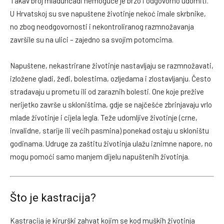
Takav broj mladunčadi nemoguće je brzo i odgovorno udomiti.
U Hrvatskoj su sve napuštene životinje nekoć imale skrbnike,
no zbog neodgovornosti i nekontroliranog razmnožavanja
završile su na ulici – zajedno sa svojim potomcima.
Napuštene, nekastrirane životinje nastavljaju se razmnožavati,
izložene gladi, žeđi, bolestima, ozljedama i zlostavljanju. Često
stradavaju u prometu ili od zaraznih bolesti. One koje prežive
nerijetko završe u skloništima, gdje se najčešće zbrinjavaju vrlo
mlade životinje i cijela legla. Teže udomljive životinje (crne,
invalidne, starije ili većih pasmina) ponekad ostaju u skloništu
godinama. Udruge za zaštitu životinja ulažu iznimne napore, no
mogu pomoći samo manjem dijelu napuštenih životinja.
Što je kastracija?
Kastracija je kirurški zahvat kojim se kod muških životinja