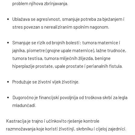
problem njihova zbrinjavanja.
Ublažava se agresivnost, smanjuje potreba za bježanjem i
stres povezan s nerealiziranim spolnim nagonom.
Smanjuje se rizik od brojnih bolesti: tumora maternice i
jajnika, piometre (gnojne upale maternice), lažne trudnoće,
tumora testisa, tumora mliječnih žlijezda, benigne
hiperplazije prostate, upale prostate i perianalnih fistula.
Produžuje se životni vijek životinje.
Dugoročno je financijski povoljnija od troškova skrbi za legla
mladunčadi.
Kastracija je trajno i učinkovito rješenje kontrole
razmnožavanja koje koristi životinji, skrbniku i cijeloj zajednici.