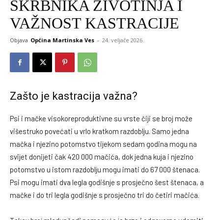
SKRBNIKA ŽIVOTINJA I
VAŽNOST KASTRACIJE
Objava
Općina Martinska Ves
-
24. veljače 2026.
Zašto je kastracija važna?
Psi i mačke visokoreproduktivne su vrste čiji se broj može
višestruko povećati u vrlo kratkom razdoblju. Samo jedna
mačka i njezino potomstvo tijekom sedam godina mogu na
svijet donijeti čak 420 000 mačića, dok jedna kuja i njezino
potomstvo u istom razdoblju mogu imati do 67 000 štenaca.
Psi mogu imati dva legla godišnje s prosječno šest štenaca, a
mačke i do tri legla godišnje s prosječno tri do četiri mačića.