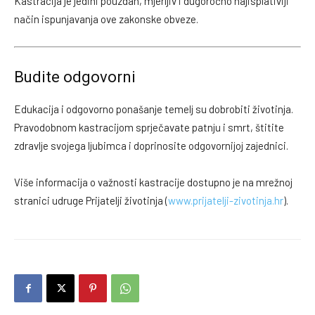
Kastracija je jedini pouzdan, mjerljiv i dugoročno najisplativiji
način ispunjavanja ove zakonske obveze.
Budite odgovorni
Edukacija i odgovorno ponašanje temelj su dobrobiti životinja.
Pravodobnom kastracijom sprječavate patnju i smrt, štitite
zdravlje svojega ljubimca i doprinosite odgovornijoj zajednici.
Više informacija o važnosti kastracije dostupno je na mrežnoj
stranici udruge
Prijatelji životinja
(
www.prijatelji-zivotinja.hr
).