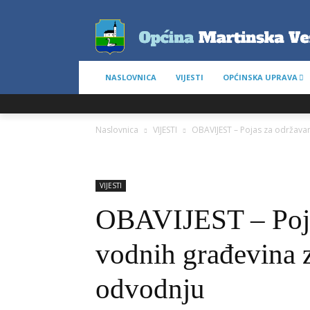
NASLOVNICA
VIJESTI
OPĆINSKA UPRAVA
Naslovnica
VIJESTI
OBAVIJEST – Pojas za održava
VIJESTI
OBAVIJEST – Poja
vodnih građevina z
odvodnju