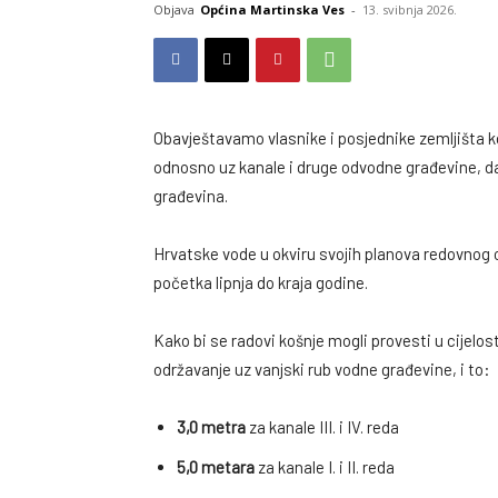
Objava
Općina Martinska Ves
-
13. svibnja 2026.
Obavještavamo vlasnike i posjednike zemljišta k
odnosno uz kanale i druge odvodne građevine, d
građevina.
Hrvatske vode u okviru svojih planova redovnog 
početka lipnja do kraja godine.
Kako bi se radovi košnje mogli provesti u cijelost
održavanje uz vanjski rub vodne građevine, i to:
3,0 metra
za kanale III. i IV. reda
5,0 metara
za kanale I. i II. reda