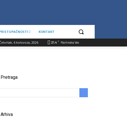
 PRISTUPAČNOSTI
KONTAKT
C
Četvrtak, 6 kolovoza, 2026
21.4
Martinska Ves
Pretraga
Arhiva