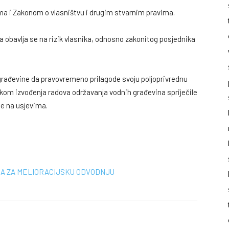
 i Zakonom o vlasništvu i drugim stvarnim pravima.
a obavlja se na rizik vlasnika, odnosno zakonitog posjednika
 građevine da pravovremeno prilagode svoju poljoprivrednu
likom izvođenja radova održavanja vodnih građevina spriječile
e na usjevima.
NA ZA MELIORACIJSKU ODVODNJU