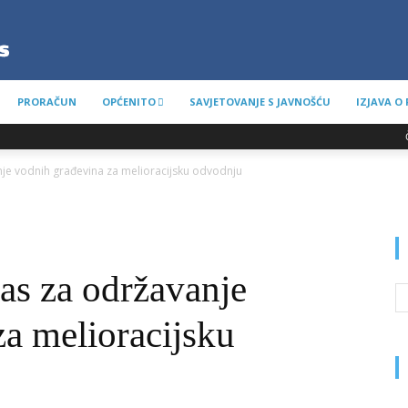
PRORAČUN
OPĆENITO
SAVJETOVANJE S JAVNOŠĆU
IZJAVA O
nje vodnih građevina za melioracijsku odvodnju
s za održavanje
a melioracijsku