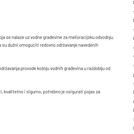
oja se nalaze uz vodne građevine za melioracijsku odvodnju,
a su dužni omogućiti redovno održavanje navedenih
održavanja provode košnju vodnih građevina u razdoblju od
i, kvalitetno i sigurno, potrebno je osigurati pojas za