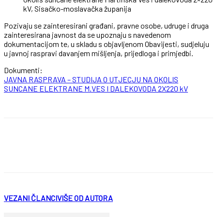
kV, Sisačko-moslavačka županija
Pozivaju se zainteresirani građani, pravne osobe, udruge i druga
zainteresirana javnost da se upoznaju s navedenom
dokumentacijom te, u skladu s objavljenom Obavijesti, sudjeluju
u javnoj raspravi davanjem mišljenja, prijedloga i primjedbi.
Dokumenti:
JAVNA RASPRAVA – STUDIJA O UTJECJU NA OKOLIS
SUNCANE ELEKTRANE M.VES I DALEKOVODA 2X220 kV
VEZANI ČLANCI
VIŠE OD AUTORA