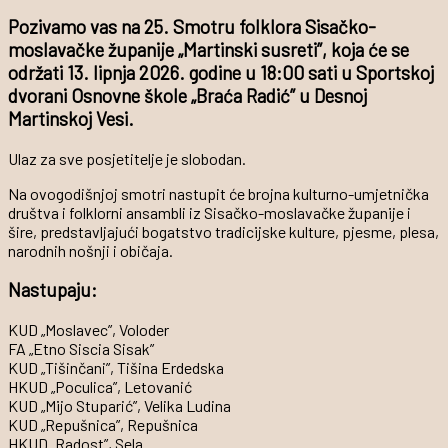
Pozivamo vas na
25. Smotru folklora Sisačko-
moslavačke županije „Martinski susreti”
, koja će se
održati
13. lipnja 2026. godine u 18:00 sati
u
Sportskoj
dvorani Osnovne škole „Braća Radić” u Desnoj
Martinskoj Vesi
.
Ulaz za sve posjetitelje je slobodan.
Na ovogodišnjoj smotri nastupit će brojna kulturno-umjetnička
društva i folklorni ansambli iz Sisačko-moslavačke županije i
šire, predstavljajući bogatstvo tradicijske kulture, pjesme, plesa,
narodnih nošnji i običaja.
Nastupaju:
KUD „Moslavec”, Voloder
FA „Etno Siscia Sisak”
KUD „Tišinčani”, Tišina Erdedska
HKUD „Poculica”, Letovanić
KUD „Mijo Stuparić”, Velika Ludina
KUD „Repušnica”, Repušnica
HKUD „Radost”, Sela