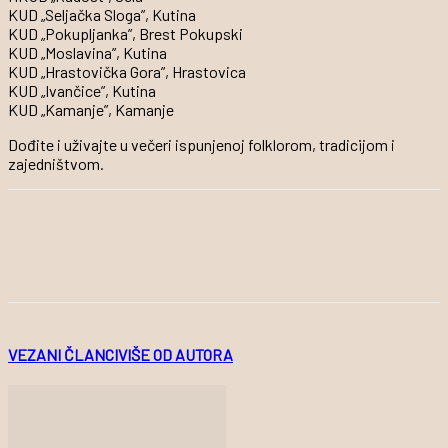
KUD „Seljačka Sloga”, Kutina
KUD „Pokupljanka”, Brest Pokupski
KUD „Moslavina”, Kutina
KUD „Hrastovička Gora”, Hrastovica
KUD „Ivančice”, Kutina
KUD „Kamanje”, Kamanje
Dođite i uživajte u večeri ispunjenoj folklorom, tradicijom i
zajedništvom.
VEZANI ČLANCI
VIŠE OD AUTORA