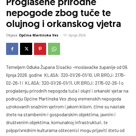
Proglašene prirodne
nepogode zbog tuče te
olujnog i orkanskog vjetra
Objava
Općina Martinska Ves
-
11. lipnja 2026.
Temeljem Odluka Župana Sisačko –moslavačke županije od 09.
lipnja 2026. godine KLASA: 320-01/26-01/10, UR.BROJ: 2176-
02-26-1 i KLASA: 320-01/26-01/11, UR.BROJ: 2176-02-26-1 o
proglašenju prirodnih nepogoda tuča i olujni i orkanski vjetar na
području Općine Martinska Ves zbog vremenskih nepogoda
uzrokovanih snažnim vjetrom i jakom kišom, čime su nastale
štete na stambenim i gospodarskim objektima, javnim i
društvenim objektima, komunalnoj infrastrukturi, te
poljoprivrednim kulturama oštećenici mogu prijaviti štetu od