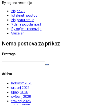
By ocjena recenzija
Najnoviji
Istaknuti postovi
Najpopularnije
7 dana popularnost
By ocjena recenzija
Slučajan
Nema postova za prikaz
Pretraga
Arhiva
kolovoz 2026
srpanj 2026
lipanj 2026
svibanj 2026
travanj 2026