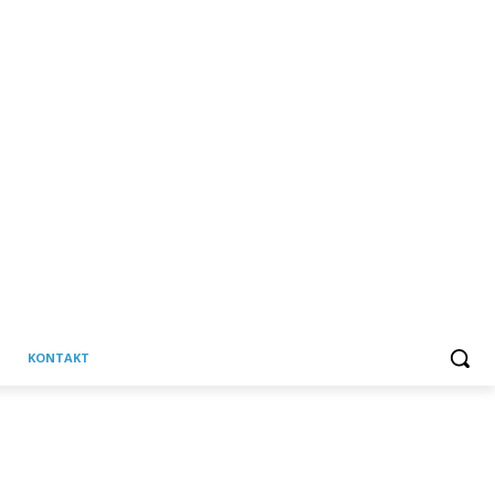
KONTAKT
C
Subota, 8 kolovoza, 2026
23.9
Martinska Ves