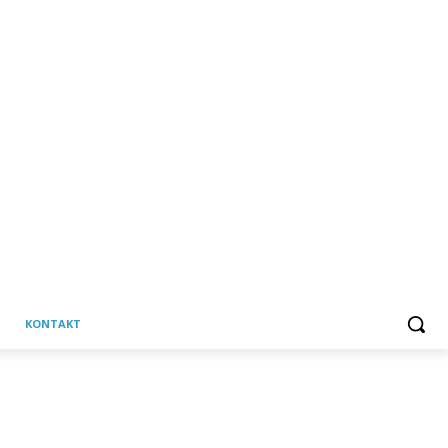
KONTAKT
C
Četvrtak, 6 kolovoza, 2026
34.7
Martinska Ves