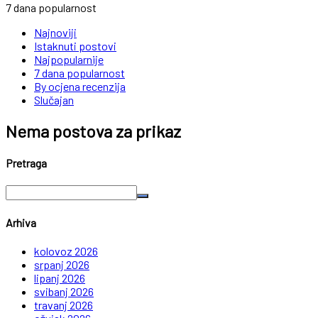
7 dana popularnost
Najnoviji
Istaknuti postovi
Najpopularnije
7 dana popularnost
By ocjena recenzija
Slučajan
Nema postova za prikaz
Pretraga
Arhiva
kolovoz 2026
srpanj 2026
lipanj 2026
svibanj 2026
travanj 2026