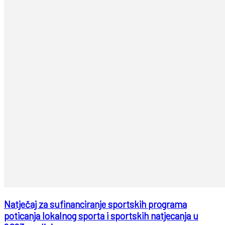
Natječaj za sufinanciranje sportskih programa
poticanja lokalnog sporta i sportskih natjecanja u