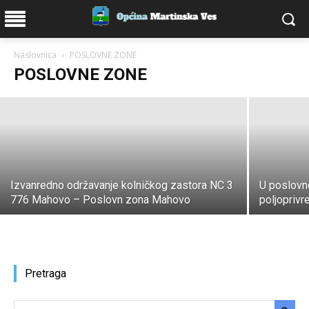
Gradnjom solarne mega elektrane
općina Martinska Ves postaje bogatija
za 60%
Naslovnica
POSLOVNE ZONE
POSLOVNE ZONE
Općina Martinska Ves
-
1. svibnja 2021.
Izvanredno održavanje kolničkog zastora NC 3
U poslovn
776 Mahovo – Poslovn zona Mahovo
poljoprivr
Pretraga