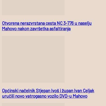
Otvorena nerazvrstana cesta NC 3-776 u naselju
Mahovo nakon završetka asfaltiranja
Općinski načelnik Stjepan Ivoš i župan Ivan Celjak
uručili novo vatrogasno vozilo DVD-u Mahovo